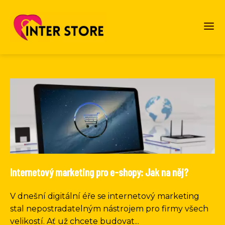
Internetový marketing pro e-shopy: Jak na něj?
V dnešní digitální éře se internetový marketing
stal nepostradatelným nástrojem pro firmy všech
velikostí. Ať už chcete budovat...