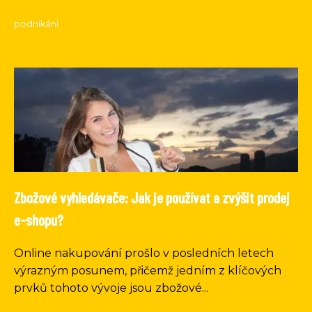
podnikání
Zbožové vyhledávače: Jak je používat a zvýšit prodej
e-shopu?
Online nakupování prošlo v posledních letech
výrazným posunem, přičemž jedním z klíčových
prvků tohoto vývoje jsou zbožové...