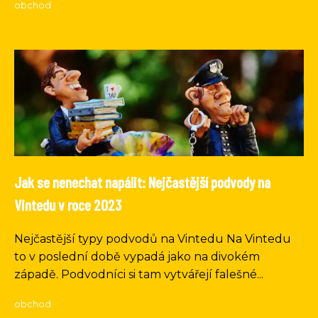
obchod
Jak se nenechat napálit: Nejčastější podvody na
Vintedu v roce 2023
Nejčastější typy podvodů na Vintedu Na Vintedu
to v poslední době vypadá jako na divokém
západě. Podvodníci si tam vytvářejí falešné...
obchod