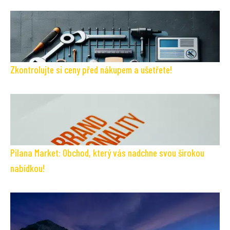
Zkontrolujte si ceny před nákupem a ušetřete!
Pilana Market: Obchod, který vás nadchne svou širokou
nabídkou!