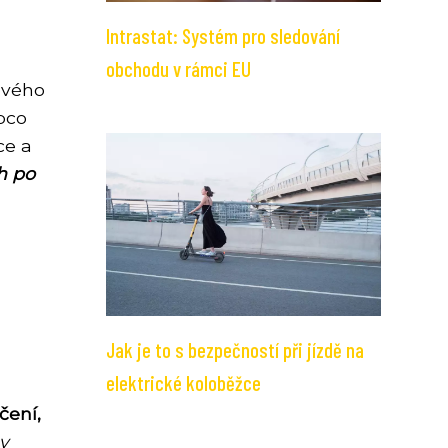
Intrastat: Systém pro sledování
obchodu v rámci EU
ového
pco
ce a
h po
Jak je to s bezpečností při jízdě na
elektrické koloběžce
čení,
v