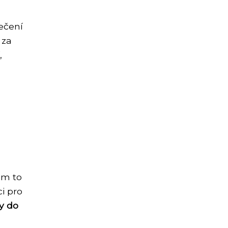
ečení
 za
,
ám to
ci pro
y do