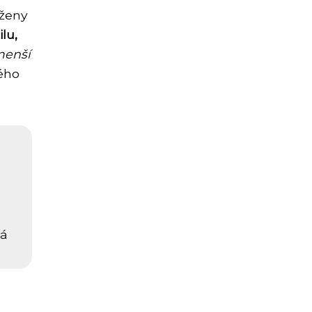
 ženy
lu,
menší
ého
lá