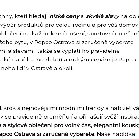
hny, kteří hledají
nízké ceny
a
skvělé slevy
na obl
ý výběr produktů pro celou rodinu a pro váš domov
blečení na každodenní nošení, sportovní oblečení
eho bytu, v Pepco Ostrava si zaručeně vyberete.
i a slevami, takže se vyplatí ho pravidelně
 široké nabídce produktů a nízkým cenám je Pepco
ho lidí v Ostravě a okolí.
t krok s nejnovějšími módními trendy a nabízet v
y se pravidelně proměňují a přinášejí svěží inspira
 a stylové oblečení pro volný čas, elegantní kousk
epco Ostrava si zaručeně vyberete.
Naše nabídka