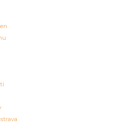
jen
inu
ti
y
strava