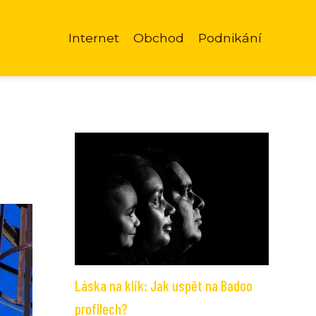
Internet
Obchod
Podnikání
Láska na klik: Jak uspět na Badoo
profilech?