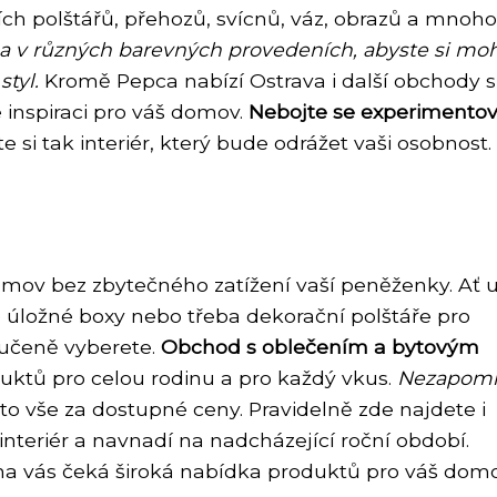
ích polštářů, přehozů, svícnů, váz, obrazů a mnoho
 a v různých barevných provedeních, abyste si moh
styl.
Kromě Pepca nabízí Ostrava i další obchody s
inspiraci pro váš domov.
Nebojte se experimentov
e si tak interiér, který bude odrážet vaši osobnost.
omov bez zbytečného zatížení vaší peněženky. Ať 
 úložné boxy nebo třeba dekorační polštáře pro
ručeně vyberete.
Obchod s oblečením a bytovým
uktů pro celou rodinu a pro každý vkus.
Nezapom
to vše za dostupné ceny. Pravidelně zde najdete i
interiér a navnadí na nadcházející roční období.
a vás čeká široká nabídka produktů pro váš domo