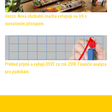
itesco: Nová obchodní značka vstupuje na trh s
inovativním přístupem
Přehled příjmů a výdajů OSVČ za rok 2018: Finanční analýza
pro podnikání