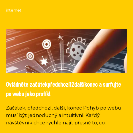
internet
Ovládněte začátekpředchozí12dalšíkonec a surfujte
po webu jako profík!
Začátek, předchozí, další, konec Pohyb po webu
musí být jednoduchý a intuitivní. Každý
návštěvník chce rychle najít přesně to, co...