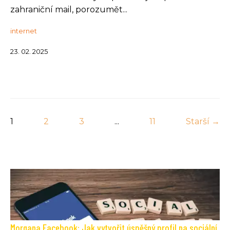
zahraniční mail, porozumět...
internet
23. 02. 2025
1
2
3
...
11
Starší →
Morgana Facebook: Jak vytvořit úspěšný profil na sociální