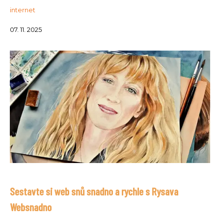
internet
07. 11. 2025
Sestavte si web snů snadno a rychle s Rysava
Websnadno