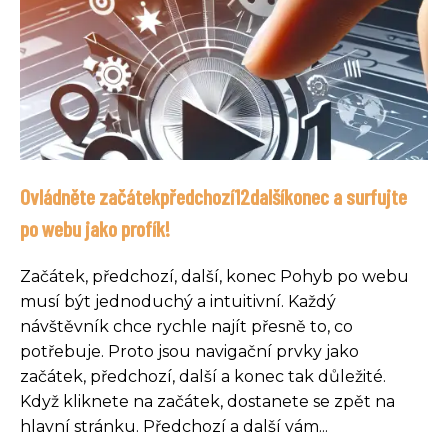
Ovládněte začátekpředchozí12dalšíkonec a surfujte
po webu jako profík!
Začátek, předchozí, další, konec Pohyb po webu
musí být jednoduchý a intuitivní. Každý
návštěvník chce rychle najít přesně to, co
potřebuje. Proto jsou navigační prvky jako
začátek, předchozí, další a konec tak důležité.
Když kliknete na začátek, dostanete se zpět na
hlavní stránku. Předchozí a další vám...