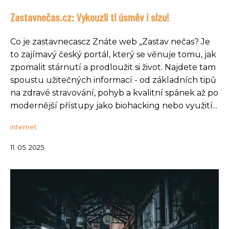
Zastavnečas.cz: Vykouzli ti úsměv i slzu!
Co je zastavnecascz Znáte web „Zastav nečas? Je
to zajímavý český portál, který se věnuje tomu, jak
zpomalit stárnutí a prodloužit si život. Najdete tam
spoustu užitečných informací - od základních tipů
na zdravé stravování, pohyb a kvalitní spánek až po
modernější přístupy jako biohacking nebo využití...
internet
11. 05. 2025