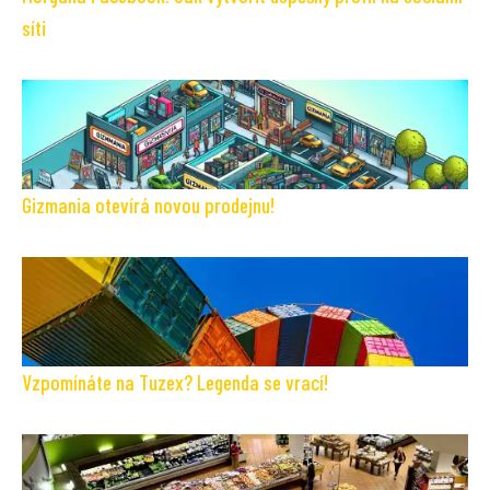
síti
Gizmania otevírá novou prodejnu!
Vzpomínáte na Tuzex? Legenda se vrací!