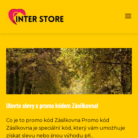
Ulovte slevy s promo kódem Zásilkovna!
Co je to promo kód Zásilkovna Promo kód
Zásilkovna je speciální kód, který vám umožňuje
získat slevu nebo jinou výhodu při...