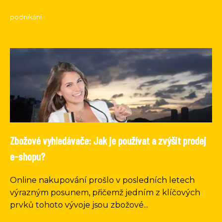
podnikání
Zbožové vyhledávače: Jak je používat a zvýšit prodej
e-shopu?
Online nakupování prošlo v posledních letech
výrazným posunem, přičemž jedním z klíčových
prvků tohoto vývoje jsou zbožové...