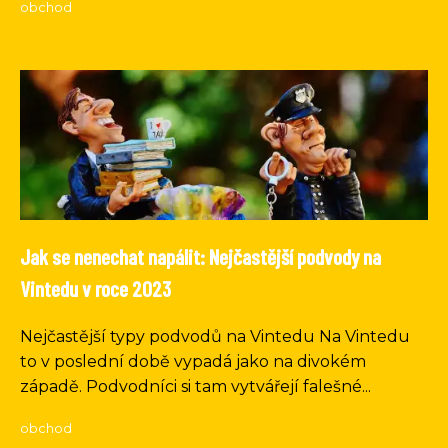
obchod
Jak se nenechat napálit: Nejčastější podvody na
Vintedu v roce 2023
Nejčastější typy podvodů na Vintedu Na Vintedu
to v poslední době vypadá jako na divokém
západě. Podvodníci si tam vytvářejí falešné...
obchod