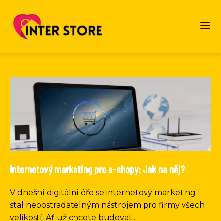
Internetový marketing pro e-shopy: Jak na něj?
V dnešní digitální éře se internetový marketing
stal nepostradatelným nástrojem pro firmy všech
velikostí. Ať už chcete budovat...