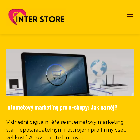
Internetový marketing pro e-shopy: Jak na něj?
V dnešní digitální éře se internetový marketing
stal nepostradatelným nástrojem pro firmy všech
velikostí. Ať už chcete budovat...