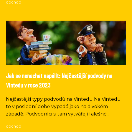
obchod
Jak se nenechat napálit: Nejčastější podvody na
Vintedu v roce 2023
Nejčastější typy podvodů na Vintedu Na Vintedu
to v poslední době vypadá jako na divokém
západě. Podvodníci si tam vytvářejí falešné...
obchod