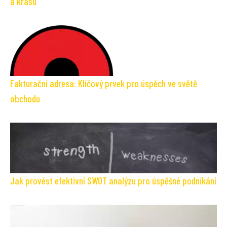
a krásu
Fakturační adresa: Klíčový prvek pro úspěch ve světě
obchodu
Jak provést efektivní SWOT analýzu pro úspěšné podnikání