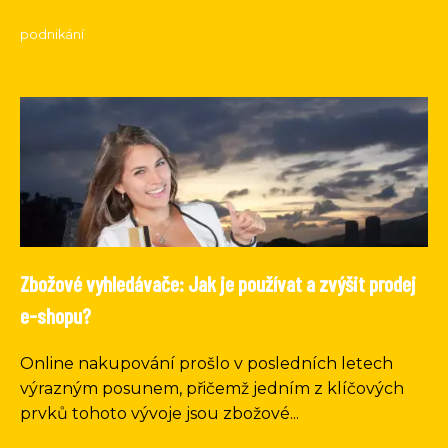
podnikání
Zbožové vyhledávače: Jak je používat a zvýšit prodej
e-shopu?
Online nakupování prošlo v posledních letech
výrazným posunem, přičemž jedním z klíčových
prvků tohoto vývoje jsou zbožové...