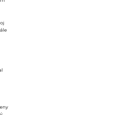
jem
oj
tále
al
u
veny
rý