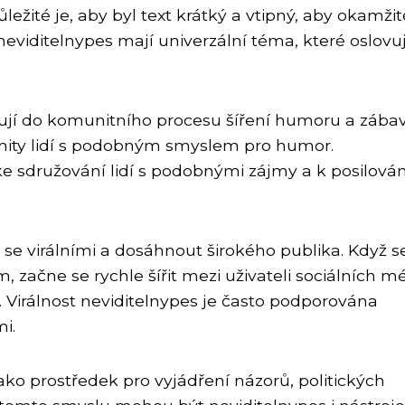
ežité je, aby byl text krátký a vtipný, aby okamžit
eviditelnypes mají univerzální téma, které oslovu
jují do komunitního procesu šíření humoru a zábav
nity lidí s podobným smyslem pro humor.
ke sdružování lidí s podobnými zájmy a k posilován
 se virálními a dosáhnout širokého publika. Když s
 začne se rychle šířit mezi uživateli sociálních mé
 Virálnost neviditelnypes je často podporována
mi.
ako prostředek pro vyjádření názorů, politických