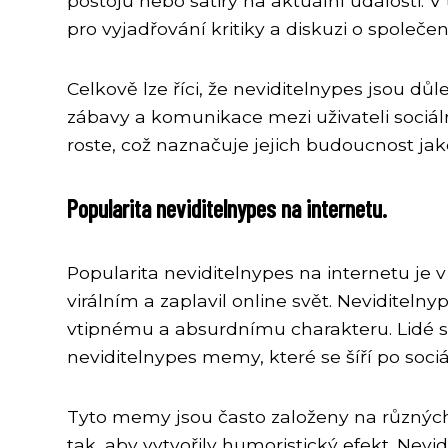
postojů nebo satiry na aktuální události.
pro vyjadřování kritiky a diskuzi o společ
Celkově lze říci, že neviditelnypes jsou důl
zábavy a komunikace mezi uživateli sociální
roste, což naznačuje jejich budoucnost jak
Popularita neviditelnypes na internetu.
Popularita neviditelnypes na internetu je 
virálním a zaplavil online svět. Neviditel
vtipnému a absurdnímu charakteru. Lidé se 
neviditelnypes memy, které se šíří po sociál
Tyto memy jsou často založeny na různých 
tak, aby vytvořily humoristický efekt. Ne