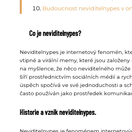
Budoucnost neviditelnypes v onl
Co je neviditelnypes?
Neviditelnypes je internetový fenomén, kte
vtipné a virální memy, které jsou založeny
na myšlence, že něco neviditelného může
šíří prostřednictvím sociálních médií a ryc
úspěch spočívá ve své jednoduchosti a scho
často používán jako prostředek komunikace
Historie a vznik neviditelnypes.
Neviditelnypes je fenoménem internetových