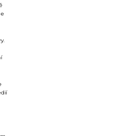
ě
je
y.
í
e
dií