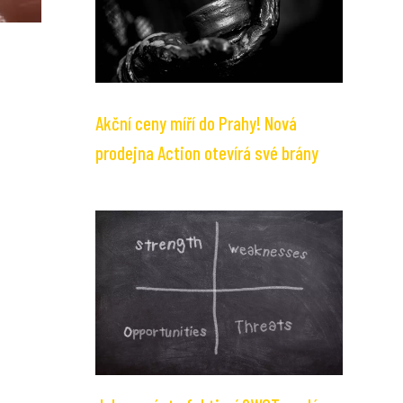
Akční ceny míří do Prahy! Nová
prodejna Action otevírá své brány