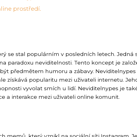
ine prostředí.
rý se stal populárním v posledních letech. Jedná 
 na paradoxu neviditelnosti. Tento koncept je zalo
 být předmětem humoru a zábavy. Neviditelnypes
hle získává popularitu mezi uživateli internetu. Jeh
pnosti vyvolat smích u lidí. Neviditelnypes je tak
 a interakce mezi uživateli online komunit.
 memů, který vznikl na sociální síti Instagram. J