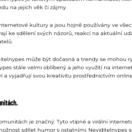
edu na jejich věk či zájmy.
internetové kultury a jsou hojně používány ve vše
jí ke sdělení svých názorů, reakcí na aktuální udá
telů.
viditelnypes může být dočasná a trendy se mohou r
es stále velmi oblíbený a jeho využití na interne
ví a vyjadřují svou kreativitu prostřednictvím onlin
unitách.
omunitách je značný. Tyto vtipné a virální internet
ožnost sdílet humor s ostatními. Neviditelnypes s