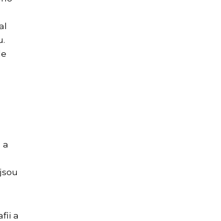
al
u.
le
 a
 jsou
fii a