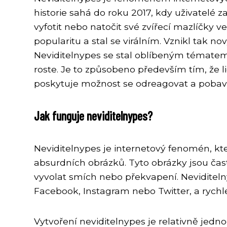
historie sahá do roku 2017, kdy uživatelé zač
vyfotit nebo natočit své zvířecí mazlíčky ve 
popularitu a stal se virálním. Vznikl tak no
Neviditelnypes se stal oblíbeným tématem m
roste. Je to způsobeno především tím, že l
poskytuje možnost se odreagovat a pobavi
Jak funguje neviditelnypes?
Neviditelnypes je internetový fenomén, kte
absurdních obrázků. Tyto obrázky jsou ča
vyvolat smích nebo překvapení. Neviditelny
Facebook, Instagram nebo Twitter, a rychle 
Vytvoření neviditelnypes je relativně jedno