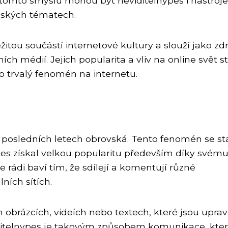
 V tomto smyslu mohou být neviditelnypes i nástro
enských tématech.
ežitou součástí internetové kultury a slouží jako zdr
ch médií. Jejich popularita a vliv na online svět s
o trvalý fenomén na internetu.
v posledních letech obrovská. Tento fenomén se st
nypes získal velkou popularitu především díky svém
rádi baví tím, že sdílejí a komentují různé
ních sítích.
obrázcích, videích nebo textech, které jsou upra
viditelnypes je takovým způsobem komunikace, kte