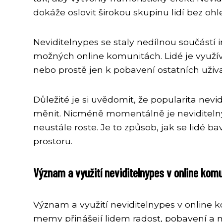
dokáže oslovit širokou skupinu lidí bez ohl
Neviditelnypes se staly nedílnou součástí 
možných online komunitách. Lidé je využíva
nebo prostě jen k pobavení ostatních uživa
Důležité je si uvědomit, že popularita ne
měnit. Nicméně momentálně je neviditelnyp
neustále roste. Je to způsob, jak se lidé ba
prostoru.
Význam a využití neviditelnypes v online kom
Význam a využití neviditelnypes v online k
memy přinášejí lidem radost, pobavení a m