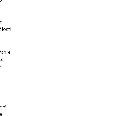
ch
losti
ychle
tu
e
ové
e