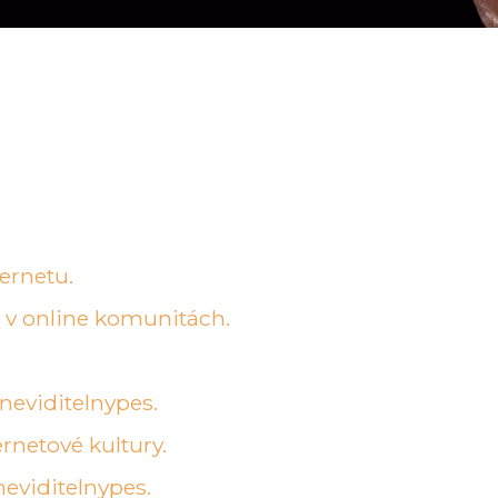
ernetu.
s v online komunitách.
 neviditelnypes.
rnetové kultury.
neviditelnypes.