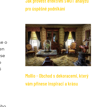
Jak provést efektivní SWOT analýzu
pro úspěšné podnikání
se o
žen
 se
o
é
Mollio - Obchod s dekoracemi, který
vám přinese inspiraci a krásu
eho