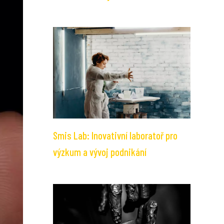
Smis Lab: Inovativní laboratoř pro
výzkum a vývoj podnikání