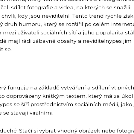
ali sdílet fotografie a videa, na kterých se snažili
chvíli, kdy jsou neviditelní. Tento trend rychle získ
vý druh humoru, který se rozšířil po celém internet
ezi uživateli sociálních sítí a jeho popularita stá
idé mají rádi zábavné obsahy a neviditelnypes jim
t se.
rý funguje na základě vytváření a sdílení vtipných
sto doprovázeny krátkým textem, který má za úkol
pes se šíří prostřednictvím sociálních médií, jako
se stávají virálními.
duché. Stačí si vybrat vhodný obrázek nebo fotogra