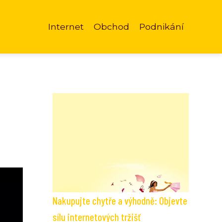
Internet
Obchod
Podnikání
Nakupujte chytře a výhodně: Objevte
sílu internetových tržišť