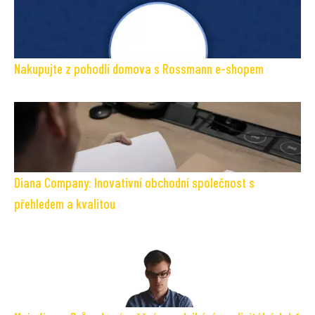
Nakupujte z pohodlí domova s Rossmann e-shopem
Diana Company: Inovativní obchodní společnost s
přehledem a kvalitou