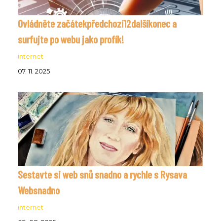
Ovládněte začátekpředchozí12dalšíkonec a
surfujte po webu jako profík!
internet
07. 11. 2025
Sestavte si web snů snadno a rychle s Rysava
Websnadno
internet