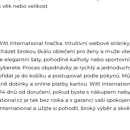
 věk nebo velikost.
t International hračka. Intuitivní webové stránky
cházet širokou škálu oblečení pro ženy a muže vš
áte elegantní šaty, pohodlné kalhoty nebo sportovní
 vyberete. Proces objednávky je rychlý a jednoduch
, přidat je do košíku a postupovat podle pokynů. M
ně dobírky a online platby kartou. Witt Internatio
 14 dnů od doručení, pokud byste s nákupem neby
onal.cz je tak bez rizika a s garancí vaší spokojen
ernational a užijte si pohodlí, široký výběr a skvě