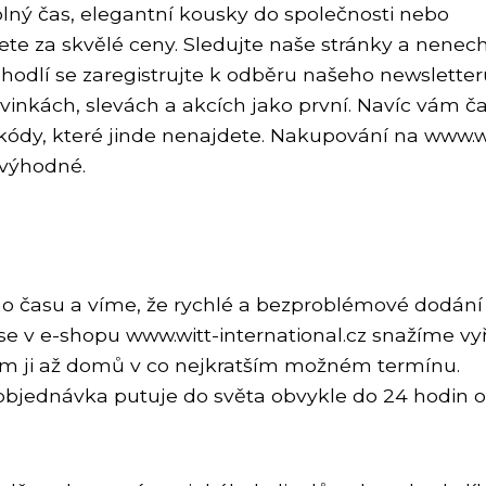
olný čas, elegantní kousky do společnosti nebo
ete za skvělé ceny. Sledujte naše stránky a nenech
pohodlí se zaregistrujte k odběru našeho newsletter
inkách, slevách a akcích jako první. Navíc vám č
kódy, které jinde nenajdete. Nakupování na www.w
 výhodné.
 času a víme, že rychlé a bezproblémové dodání 
 se v e-shopu www.witt-international.cz snažíme vyř
vám ji až domů v co nejkratším možném termínu.
objednávka putuje do světa obvykle do 24 hodin 