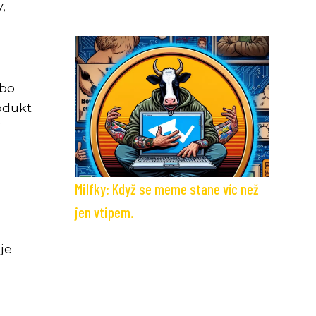
,
ebo
odukt
í
Milfky: Když se meme stane víc než
jen vtipem.
je