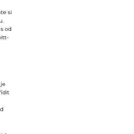
te si
u.
as od
itt-
je
ídit
od