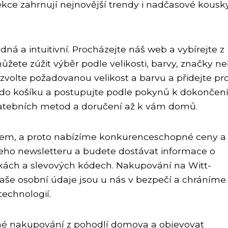
ekce zahrnují nejnovější trendy i nadčasové kousky
ná a intuitivní. Procházejte náš web a vybírejte z
ůžete zúžit výběr podle velikosti, barvy, značky n
 zvolte požadovanou velikost a barvu a přidejte pr
 do košíku a postupujte podle pokynů k dokončen
platebních metod a doručení až k vám domů.
šem, a proto nabízíme konkurenceschopné ceny a
ašeho newsletteru a budete dostávat informace o
dkách a slevových kódech. Nakupování na Witt-
 Vaše osobní údaje jsou u nás v bezpečí a chráníme 
echnologií.
dlné nakupování z pohodlí domova a objevovat