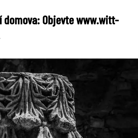
í domova: Objevte www.witt-
!