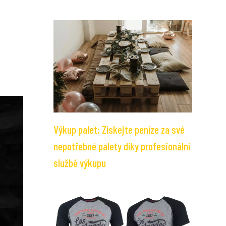
Výkup palet: Získejte peníze za své
nepotřebné palety díky profesionální
službě výkupu