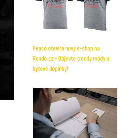
Pepco otevírá nový e-shop na
Rondo.cz - Objevte trendy módy a
bytové doplňky!