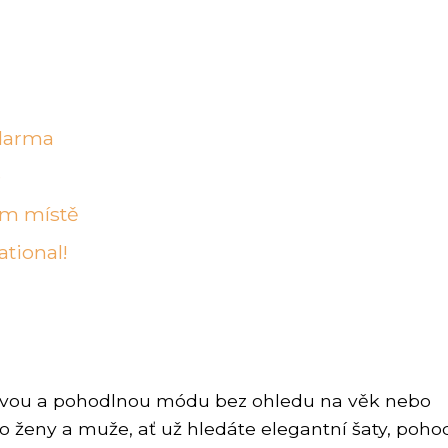
ů
zdarma
e
ím místě
ational!
stylovou a pohodlnou módu bez ohledu na věk nebo
ro ženy a muže, ať už hledáte elegantní šaty, poho