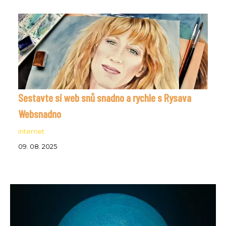
Sestavte si web snů snadno a rychle s Rysava
Websnadno
internet
09. 08. 2025