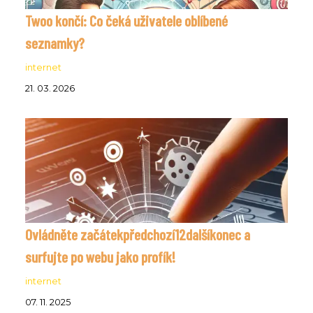
Twoo končí: Co čeká uživatele oblíbené
seznamky?
internet
21. 03. 2026
Ovládněte začátekpředchozí12dalšíkonec a
surfujte po webu jako profík!
internet
07. 11. 2025