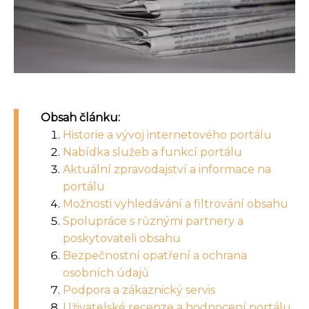
Obsah článku:
Historie a vývoj internetového portálu
Nabídka služeb a funkcí portálu
Aktuální zpravodajství a informace na
portálu
Možnosti vyhledávání a filtrování obsahu
Spolupráce s různými partnery a
poskytovateli obsahu
Bezpečnostní opatření a ochrana
osobních údajů
Podpora a zákaznický servis
Uživatelské recenze a hodnocení portálu