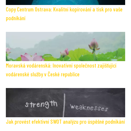
Copy Centrum Ostrava: Kvalitní kopírování a tisk pro vaše
podnikání
Moravská vodárenská: Inovativní společnost zajišťující
vodárenské služby v České republice
Jak provést efektivní SWOT analýzu pro úspěšné podnikání