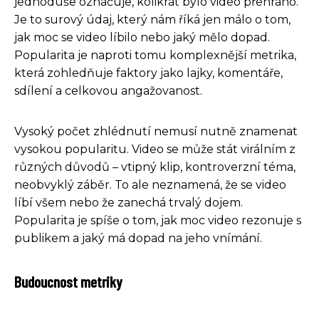
jednoduše označuje, kolikrát bylo video přehráno.
Je to surový údaj, který nám říká jen málo o tom,
jak moc se video líbilo nebo jaký mělo dopad.
Popularita je naproti tomu komplexnější metrika,
která zohledňuje faktory jako lajky, komentáře,
sdílení a celkovou angažovanost.
Vysoký počet zhlédnutí nemusí nutně znamenat
vysokou popularitu. Video se může stát virálním z
různých důvodů – vtipný klip, kontroverzní téma,
neobvyklý záběr. To ale neznamená, že se video
líbí všem nebo že zanechá trvalý dojem.
Popularita je spíše o tom, jak moc video rezonuje s
publikem a jaký má dopad na jeho vnímání.
Budoucnost metriky