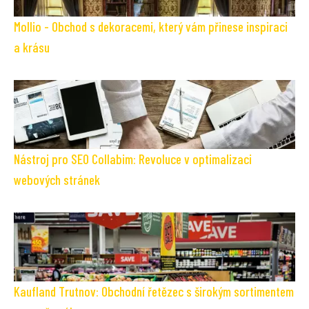
Mollio - Obchod s dekoracemi, který vám přinese inspiraci
a krásu
Nástroj pro SEO Collabim: Revoluce v optimalizaci
webových stránek
Kaufland Trutnov: Obchodní řetězec s širokým sortimentem