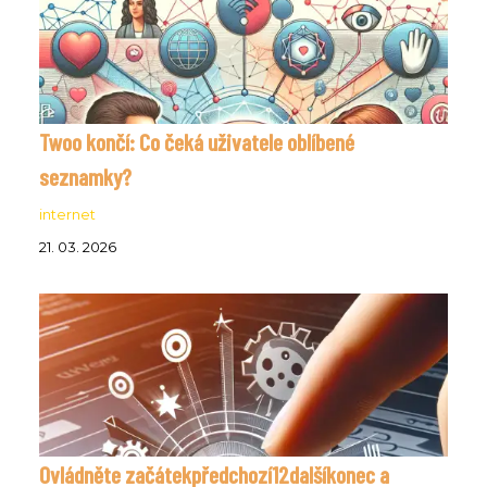
Twoo končí: Co čeká uživatele oblíbené
seznamky?
internet
21. 03. 2026
Ovládněte začátekpředchozí12dalšíkonec a