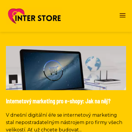
Internetový marketing pro e-shopy: Jak na něj?
V dnešní digitální éře se internetový marketing
stal nepostradatelným nástrojem pro firmy všech
velikostí. Ať už chcete budovat...