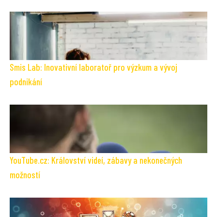
Smis Lab: Inovativní laboratoř pro výzkum a vývoj
podnikání
YouTube.cz: Království videí, zábavy a nekonečných
možností