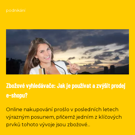
podnikání
Zbožové vyhledávače: Jak je používat a zvýšit prodej
e-shopu?
Online nakupování prošlo v posledních letech
výrazným posunem, přičemž jedním z klíčových
prvků tohoto vývoje jsou zbožové...