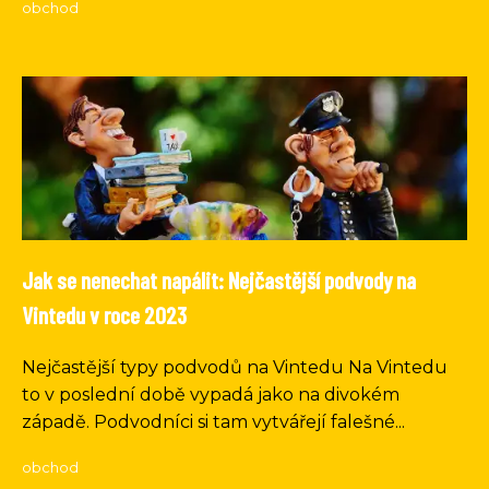
obchod
Jak se nenechat napálit: Nejčastější podvody na
Vintedu v roce 2023
Nejčastější typy podvodů na Vintedu Na Vintedu
to v poslední době vypadá jako na divokém
západě. Podvodníci si tam vytvářejí falešné...
obchod