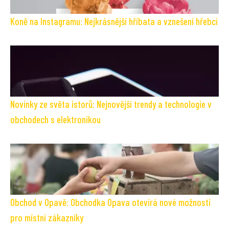
Koně na Instagramu: Nejkrásnější hříbata a vznešení hřebci
Novinky ze světa istorů: Nejnovější trendy a technologie v
obchodech s elektronikou
Obchod v Opavě: Obchodka Opava otevírá nové možnosti
pro místní zákazníky