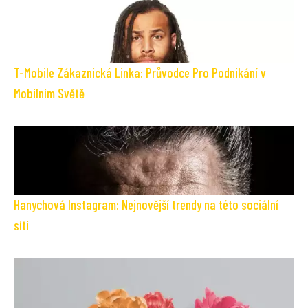
T-Mobile Zákaznická Linka: Průvodce Pro Podnikání v
Mobilním Světě
Hanychová Instagram: Nejnovější trendy na této sociální
síti