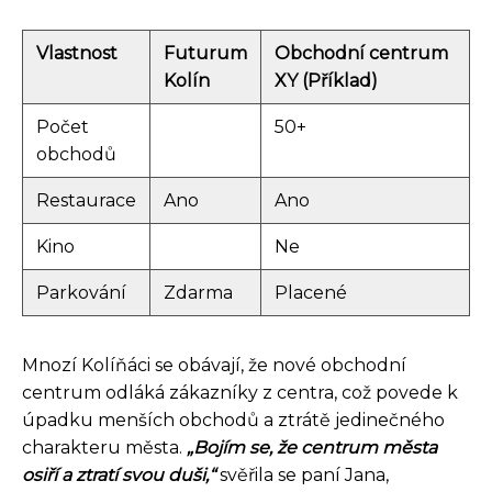
Vlastnost
Futurum
Obchodní centrum
Kolín
XY (Příklad)
Počet
50+
obchodů
Restaurace
Ano
Ano
Kino
Ne
Parkování
Zdarma
Placené
Mnozí Kolíňáci se obávají, že nové obchodní
centrum odláká zákazníky z centra, což povede k
úpadku menších obchodů a ztrátě jedinečného
charakteru města.
„Bojím se, že centrum města
osiří a ztratí svou duši,“
svěřila se paní Jana,