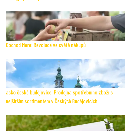
Obchod Mere: Revoluce ve světě nákupů
asko české budějovice: Prodejna spotřebního zboží s
nejširším sortimentem v Českých Budějovicích