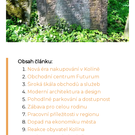
Obsah článku:
Nová éra nakupování v Kolíně
Obchodní centrum Futurum
Široká škála obchodů a služeb
Moderní architektura a design
Pohodlné parkování a dostupnost
Zábava pro celou rodinu
Pracovní příležitosti v regionu
Dopad na ekonomiku města
Reakce obyvatel Kolína