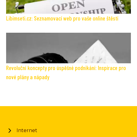
Libimseti.cz: Seznamovací web pro vaše online štěstí
Revoluční koncepty pro úspěšné podnikání: Inspirace pro
nové plány a nápady
Internet