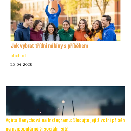
Jak vybrat třídní mikiny s příběhem
obchod
25. 04. 2026
Agáta Hanychová na Instagramu: Sledujte její životní příběh
na nejpopulárnější sociální síti!