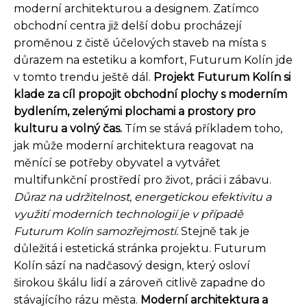
moderní architekturou a designem. Zatímco
obchodní centra již delší dobu procházejí
proměnou z čistě účelových staveb na místa s
důrazem na estetiku a komfort, Futurum Kolín jde
v tomto trendu ještě dál.
Projekt Futurum Kolín si
klade za cíl propojit obchodní plochy s moderním
bydlením, zelenými plochami a prostory pro
kulturu a volný čas.
Tím se stává příkladem toho,
jak může moderní architektura reagovat na
měnící se potřeby obyvatel a vytvářet
multifunkční prostředí pro život, práci i zábavu.
Důraz na udržitelnost, energetickou efektivitu a
využití moderních technologií je v případě
Futurum Kolín samozřejmostí.
Stejně tak je
důležitá i estetická stránka projektu. Futurum
Kolín sází na nadčasový design, který osloví
širokou škálu lidí a zároveň citlivě zapadne do
stávajícího rázu města.
Moderní architektura a