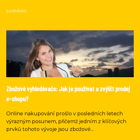
podnikání
Zbožové vyhledávače: Jak je používat a zvýšit prodej
e-shopu?
Online nakupování prošlo v posledních letech
výrazným posunem, přičemž jedním z klíčových
prvků tohoto vývoje jsou zbožové...