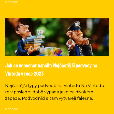
obchod
Jak se nenechat napálit: Nejčastější podvody na
Vintedu v roce 2023
Nejčastější typy podvodů na Vintedu Na Vintedu
to v poslední době vypadá jako na divokém
západě. Podvodníci si tam vytvářejí falešné...
obchod