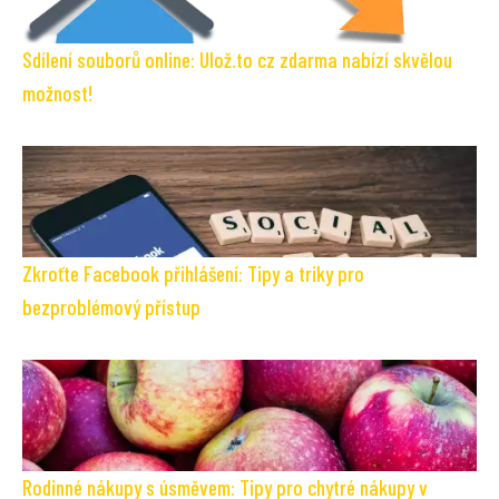
Sdílení souborů online: Ulož.to cz zdarma nabízí skvělou
možnost!
Zkroťte Facebook přihlášení: Tipy a triky pro
bezproblémový přístup
Rodinné nákupy s úsměvem: Tipy pro chytré nákupy v