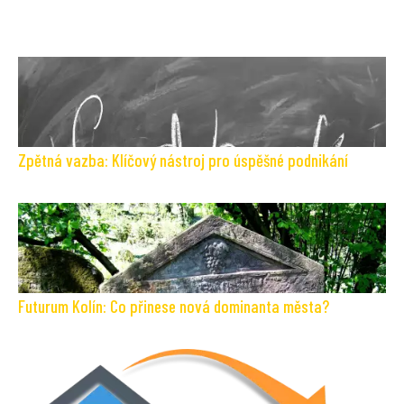
Zpětná vazba: Klíčový nástroj pro úspěšné podnikání
Futurum Kolín: Co přinese nová dominanta města?