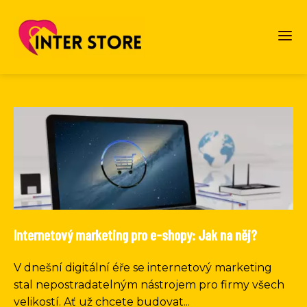
Internetový marketing pro e-shopy: Jak na něj?
V dnešní digitální éře se internetový marketing
stal nepostradatelným nástrojem pro firmy všech
velikostí. Ať už chcete budovat...