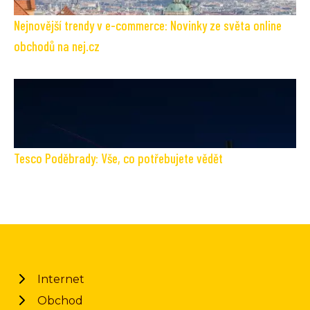
Nejnovější trendy v e-commerce: Novinky ze světa online
obchodů na nej.cz
Tesco Poděbrady: Vše, co potřebujete vědět
Internet
Obchod