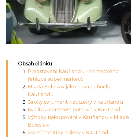
Obsah článku:
Představení Kauflandu - německého
řetězce supermarketů
Mladá Boleslav jako nová pobočka
Kauflandu
Široký sortiment nabízený v Kauflandu
Kvalita a čerstvost potravin v Kauflandu
Výhody nakupování v Kauflandu v Mladé
Boleslavi
Akční nabídky a slevy v Kauflandu