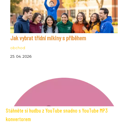
Jak vybrat třídní mikiny s příběhem
obchod
25. 04. 2026
Stáhněte si hudbu z YouTube snadno s YouTube MP3
konvertorem