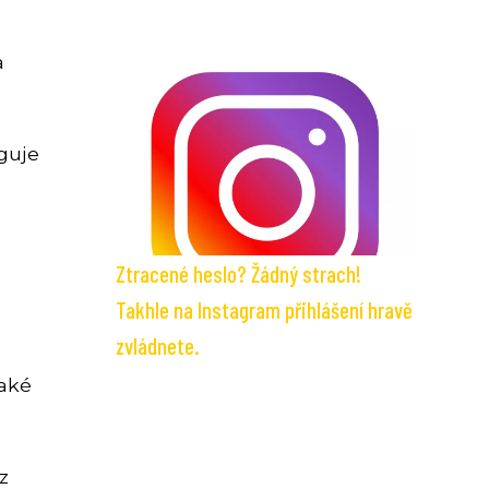
a
guje
Ztracené heslo? Žádný strach!
Takhle na Instagram přihlášení hravě
zvládnete.
také
z