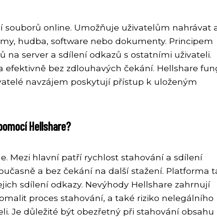
ení souborů online. Umožňuje uživatelům nahrávat 
filmy, hudba, software nebo dokumenty. Principem
na server a sdílení odkazů s ostatními uživateli.
a efektivně bez zdlouhavých čekání. Hellshare fun
živatelé navzájem poskytují přístup k uloženým
pomocí Hellshare?
e. Mezi hlavní patří rychlost stahování a sdílení
učasně a bez čekání na další stažení. Platforma 
ich sdílení odkazy. Nevýhody Hellshare zahrnují
alit proces stahování, a také riziko nelegálního
li. Je důležité být obezřetný při stahování obsahu 