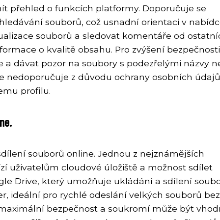
 mít přehled o funkcích platformy. Doporučuje se
yhledávání souborů, což usnadní orientaci v nabídc
tualizace souborů a sledovat komentáře od ostatní
informace o kvalitě obsahu. Pro zvýšení bezpečnosti
e a dávat pozor na soubory s podezřelými názvy 
e se nedoporučuje z důvodu ochrany osobních údajů
mu profilu.
ine.
 sdílení souborů online. Jednou z nejznámějších
zí uživatelům cloudové úložiště a možnost sdílet
gle Drive, který umožňuje ukládání a sdílení soub
r, ideální pro rychlé odeslání velkých souborů bez
ící maximální bezpečnost a soukromí může být vho