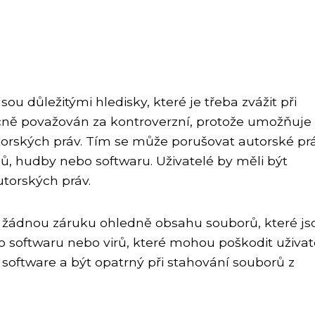
ou důležitými hledisky, které je třeba zvážit při
ecně považován za kontroverzní, protože umožňuje
torských práv. Tím se může porušovat autorské pr
ů, hudby nebo softwaru. Uživatelé by měli být
torských práv.
zí žádnou záruku ohledně obsahu souborů, které js
ého softwaru nebo virů, které mohou poškodit uživa
vý software a být opatrný při stahování souborů z