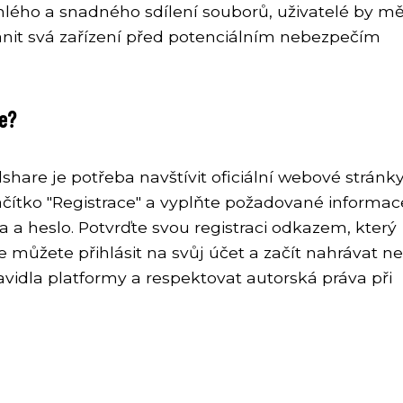
lého a snadného sdílení souborů, uživatelé by mě
ánit svá zařízení před potenciálním nebezpečím
re?
share je potřeba navštívit oficiální webové stránk
lačítko "Registrace" a vyplňte požadované informac
a a heslo. Potvrďte svou registraci odkazem, který
e můžete přihlásit na svůj účet a začít nahrávat n
avidla platformy a respektovat autorská práva při