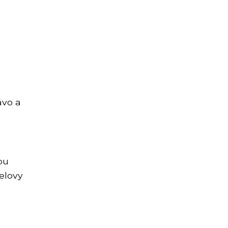
ávo a
ou
telovy