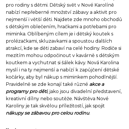
pro rodiny s dětmi. Dětský svět v Nové Karolíně
nabízí nepřeberné množství zábavy a aktivit pro
nejmenší i větší děti. Najdete zde mnoho obchodů
s dětským oblečením, hračkami a potřebami pro
miminka. Oblíbeným cílem je i dětský koutek s
prolézačkami, skluzavkami a spoustou dalších
atrakcí, kde se děti zabaví na celé hodiny. Rodiče si
mezitím mohou odpočinout v kavárně s dětským
koutkem a vychutnat si šálek kávy. Nová Karolina
myslí i na ty nejmenší a nabízí k zapůjčení dětské
kočárky, aby byl nákup s miminkem pohodlnější.
Pravidelně se zde konají také různé
akce a
programy pro děti
, jako jsou divadelní představení,
kreativní dílny nebo soutěže. Návštěva Nové
Karoliny je tak skvělou příležitostí, jak spojit
nákupy se zábavou pro celou rodinu
.