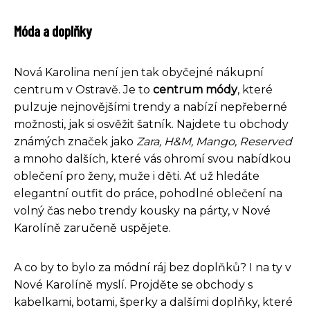
Móda a doplňky
Nová Karolina není jen tak obyčejné nákupní
centrum v Ostravě. Je to
centrum módy
, které
pulzuje nejnovějšími trendy a nabízí nepřeberné
možnosti, jak si osvěžit šatník. Najdete tu obchody
známých značek jako
Zara, H&M, Mango, Reserved
a mnoho dalších, které vás ohromí svou nabídkou
oblečení pro ženy, muže i děti. Ať už hledáte
elegantní outfit do práce, pohodlné oblečení na
volný čas nebo trendy kousky na párty, v Nové
Karolíně zaručeně uspějete.
A co by to bylo za módní ráj bez doplňků? I na ty v
Nové Karolíně myslí. Projděte se obchody s
kabelkami, botami, šperky a dalšími doplňky, které