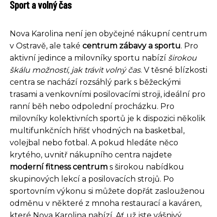
Sport a volný čas
Nova Karolina není jen obyčejné nákupní centrum
v Ostravě, ale také
centrum zábavy a sportu
. Pro
aktivní jedince a milovníky sportu nabízí
širokou
škálu možností, jak trávit volný čas
. V těsné blízkosti
centra se nachází rozsáhlý park s běžeckými
trasami a venkovními posilovacími stroji, ideální pro
ranní běh nebo odpolední procházku. Pro
milovníky kolektivních sportů je k dispozici několik
multifunkčních hřišť vhodných na basketbal,
volejbal nebo fotbal. A pokud hledáte něco
krytého, uvnitř nákupního centra najdete
moderní fitness centrum
s širokou nabídkou
skupinových lekcí a posilovacích strojů. Po
sportovním výkonu si můžete dopřát zaslouženou
odměnu v některé z mnoha restaurací a kaváren,
které Nova Karolina nabízí. Ať už jste vášnivý