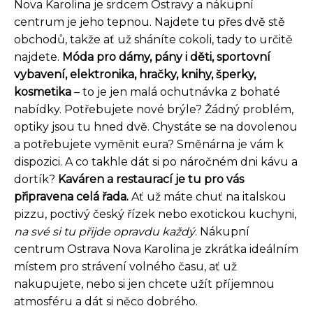
Nova Karolina je srdcem Ostravy a nákupní
centrum je jeho tepnou. Najdete tu přes dvě stě
obchodů, takže ať už sháníte cokoli, tady to určitě
najdete.
Móda pro dámy, pány i děti, sportovní
vybavení, elektronika, hračky, knihy, šperky,
kosmetika
– to je jen malá ochutnávka z bohaté
nabídky. Potřebujete nové brýle? Žádný problém,
optiky jsou tu hned dvě. Chystáte se na dovolenou
a potřebujete vyměnit eura? Směnárna je vám k
dispozici. A co takhle dát si po náročném dni kávu a
dortík?
Kaváren a restaurací je tu pro vás
připravena celá řada.
Ať už máte chuť na italskou
pizzu, poctivý český řízek nebo exotickou kuchyni,
na své si tu přijde opravdu každý
. Nákupní
centrum Ostrava Nova Karolina je zkrátka ideálním
místem pro strávení volného času, ať už
nakupujete, nebo si jen chcete užít příjemnou
atmosféru a dát si něco dobrého.