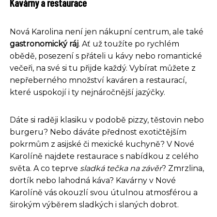
Kavárny a restaurace
Nová Karolina není jen nákupní centrum, ale také
gastronomický ráj
. Ať už toužíte po rychlém
obědě, posezení s přáteli u kávy nebo romantické
večeři, na své si tu přijde každý. Vybírat můžete z
nepřeberného množství kaváren a restaurací,
které uspokojí i ty nejnáročnější jazýčky.
Dáte si raději klasiku v podobě pizzy, těstovin nebo
burgeru? Nebo dáváte přednost exotičtějším
pokrmům z asijské či mexické kuchyně? V Nové
Karolíně najdete restaurace s nabídkou z celého
světa. A co teprve
sladká tečka na závěr
? Zmrzlina,
dortík nebo lahodná káva? Kavárny v Nové
Karolíně vás okouzlí svou útulnou atmosférou a
širokým výběrem sladkých i slaných dobrot.