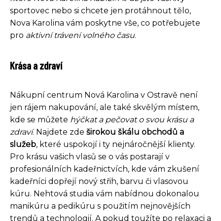
sportovec nebo si chcete jen protáhnout tělo,
Nova Karolina vám poskytne vše, co potřebujete
pro
aktivní trávení volného času
.
Krása a zdraví
Nákupní centrum Nová Karolina v Ostravě není
jen rájem nakupování, ale také skvělým místem,
kde se můžete
hýčkat a pečovat o svou krásu a
zdraví
. Najdete zde
širokou škálu obchodů a
služeb
, které uspokojí i ty nejnáročnější klienty.
Pro krásu vašich vlasů se o vás postarají v
profesionálních kadeřnictvích, kde vám zkušení
kadeřníci dopřejí nový střih, barvu či vlasovou
kúru. Nehtová studia vám nabídnou dokonalou
manikúru a pedikúru s použitím nejnovějších
trendů a technologií. A pokud toužíte po relaxaci a