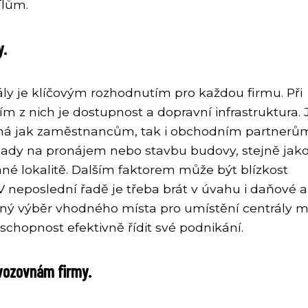
ílům.
y.
ly je klíčovým rozhodnutím pro každou firmu. Při
ním z nich je dostupnost a dopravní infrastruktura. 
upná jak zaměstnancům, tak i obchodním partnerů
lady na pronájem nebo stavbu budovy, stejně jak
ané lokalitě. Dalším faktorem může být blízkost
 neposlední řadě je třeba brát v úvahu i daňové a
vný výběr vhodného místa pro umístění centrály 
schopnost efektivně řídit své podnikání.
ovozovnám firmy.