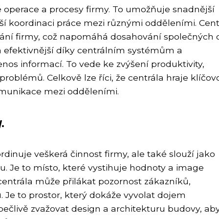
é operace a procesy firmy. To umožňuje snadnější
epší koordinaci práce mezi různými odděleními. Cent
ování firmy, což napomáhá dosahování společných c
a efektivnější díky centrálním systémům a
nos informací. To vede ke zvýšení produktivity,
roblémů. Celkově lze říci, že centrála hraje klíčov
komunikace mezi odděleními.
.
rdinuje veškerá činnost firmy, ale také slouží jako
 Je to místo, které vystihuje hodnoty a image
centrála může přilákat pozornost zákazníků,
 Je to prostor, který dokáže vyvolat dojem
 pečlivě zvažovat design a architekturu budovy, ab