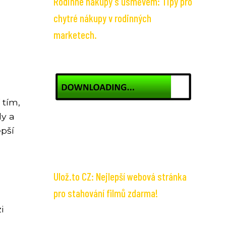
Rodinné nákupy s úsměvem: Tipy pro
chytré nákupy v rodinných
marketech.
 tím,
dy a
pší
Ulož.to CZ: Nejlepší webová stránka
pro stahování filmů zdarma!
i