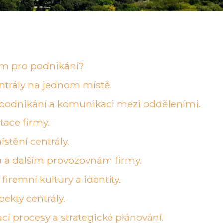
znam pro podnikání?
ntrály na jednom místě.
tu podnikání a komunikaci mezi odděleními.
tace firmy.
stění centrály.
ám a dalším provozovnám firmy.
firemní kultury a identity.
ekty centrály.
cí procesy a strategické plánování.