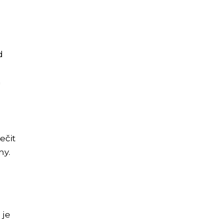
d
m
ečit
my.
 je