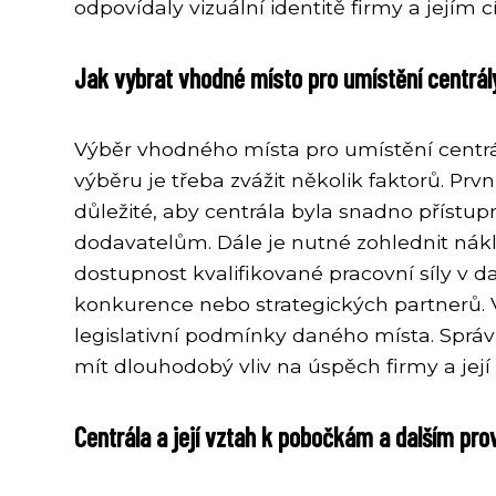
odpovídaly vizuální identitě firmy a jejím c
Jak vybrat vhodné místo pro umístění centrál
Výběr vhodného místa pro umístění centrá
výběru je třeba zvážit několik faktorů. Prv
důležité, aby centrála byla snadno příst
dodavatelům. Dále je nutné zohlednit nák
dostupnost kvalifikované pracovní síly v d
konkurence nebo strategických partnerů. V
legislativní podmínky daného místa. Sprá
mít dlouhodobý vliv na úspěch firmy a její 
Centrála a její vztah k pobočkám a dalším pr