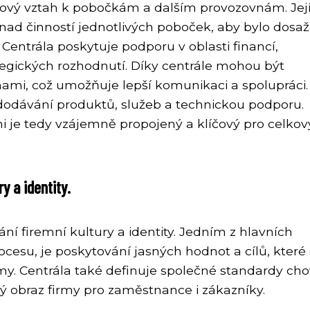
íčový vztah k pobočkám a dalším provozovnám. Je
u nad činností jednotlivých poboček, aby bylo dosa
 Centrála poskytuje podporu v oblasti financí,
ategických rozhodnutí. Díky centrále mohou být
ami, což umožňuje lepší komunikaci a spolupráci.
 dodávání produktů, služeb a technickou podporu.
 je tedy vzájemně propojený a klíčový pro celkov
y a identity.
ání firemní kultury a identity. Jedním z hlavních
ocesu, je poskytování jasných hodnot a cílů, které
my. Centrála také definuje společné standardy ch
ný obraz firmy pro zaměstnance i zákazníky.