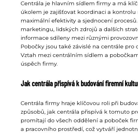
Centrála je hlavním sídlem firmy a má kl
úkolem je zajišťovat koordinaci a kontrol
maximální efektivity a sjednocení procesů.
marketingu, lidských zdrojů a dalších str
informace sdíleny mezi různými provozovn
Pobočky jsou také závislé na centrále pro
Vztah mezi centrálním sídlem a pobočkami
úspěch firmy.
Jak centrála přispívá k budování firemní kultur
Centrála firmy hraje klíčovou roli při budov
způsobů, jak centrála přispívá k tomuto pr
promítají do všech oddělení a poboček fir
a pracovního prostředí, což vytváří jednot