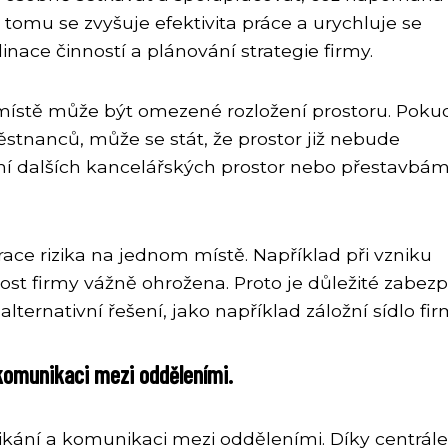
tomu se zvyšuje efektivita práce a urychluje se
inace činností a plánování strategie firmy.
ístě může být omezené rozložení prostoru. Poku
stnanců, může se stát, že prostor již nebude
ání dalších kancelářských prostor nebo přestavbá
ce rizika na jednom místě. Například při vzniku
ost firmy vážně ohrožena. Proto je důležité zabezp
lternativní řešení, jako například záložní sídlo fir
 komunikaci mezi odděleními.
nikání a komunikaci mezi odděleními. Díky centrále