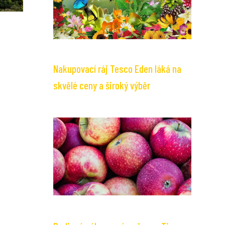
Nakupovací ráj Tesco Eden láká na
skvělé ceny a široký výběr