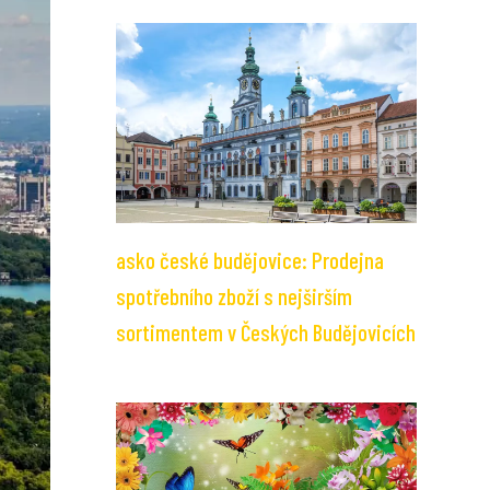
asko české budějovice: Prodejna
spotřebního zboží s nejširším
sortimentem v Českých Budějovicích