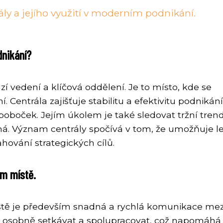
ály a jejího využití v moderním podnikání.
dnikání?
ází vedení a klíčová oddělení. Je to místo, kde se
 Centrála zajišťuje stabilitu a efektivitu podnikání
poboček. Jejím úkolem je také sledovat tržní tren
á. Význam centrály spočívá v tom, že umožňuje le
hování strategických cílů.
om místě.
tě je především snadná a rychlá komunikace mez
 osobně setkávat a spolupracovat, což napomáhá