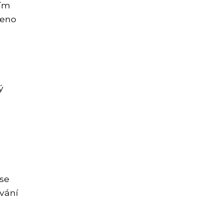
jím
ženo
ý
 se
ování