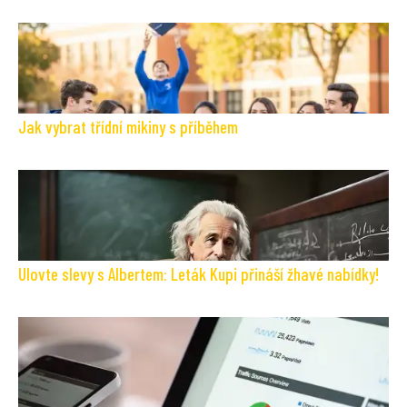
Jak vybrat třídní mikiny s příběhem
Ulovte slevy s Albertem: Leták Kupi přináší žhavé nabídky!