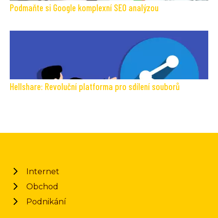
Podmaňte si Google komplexní SEO analýzou
Hellshare: Revoluční platforma pro sdílení souborů
Internet
Obchod
Podnikání