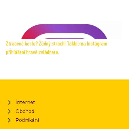
Ztracené heslo? Žádný strach! Takhle na Instagram
přihlášení hravě zvládnete.
Internet
Obchod
Podnikání