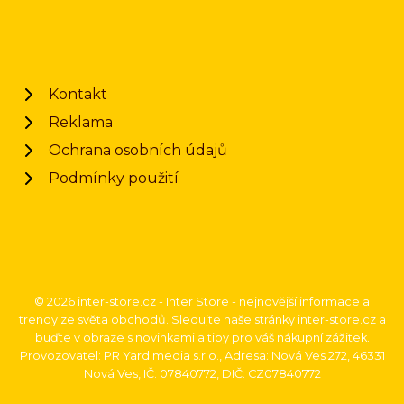
Kontakt
Reklama
Ochrana osobních údajů
Podmínky použití
© 2026 inter-store.cz - Inter Store - nejnovější informace a
trendy ze světa obchodů. Sledujte naše stránky inter-store.cz a
buďte v obraze s novinkami a tipy pro váš nákupní zážitek.
Provozovatel: PR Yard media s.r.o., Adresa: Nová Ves 272, 46331
Nová Ves, IČ: 07840772, DIČ: CZ07840772