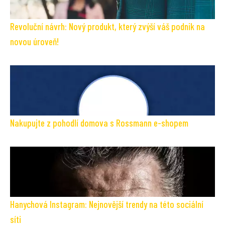
Revoluční návrh: Nový produkt, který zvýší váš podnik na
novou úroveň!
Nakupujte z pohodlí domova s Rossmann e-shopem
Hanychová Instagram: Nejnovější trendy na této sociální
síti