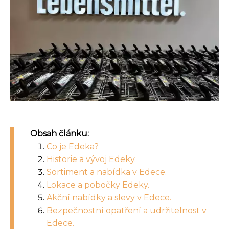
Obsah článku:
Co je Edeka?
Historie a vývoj Edeky.
Sortiment a nabídka v Edece.
Lokace a pobočky Edeky.
Akční nabídky a slevy v Edece.
Bezpečnostní opatření a udržitelnost v
Edece.