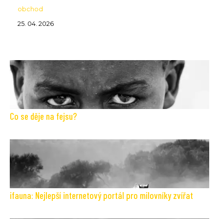
obchod
25. 04. 2026
Co se děje na fejsu?
ifauna: Nejlepší internetový portál pro milovníky zvířat