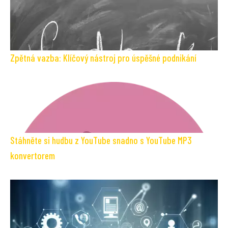
Zpětná vazba: Klíčový nástroj pro úspěšné podnikání
Stáhněte si hudbu z YouTube snadno s YouTube MP3
konvertorem