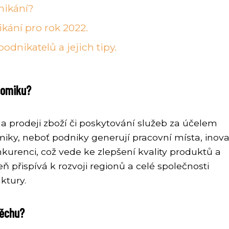
dnikání?
kání pro rok 2022.
odnikatelů a jejich tipy.
onomiku?
 a prodeji zboží či poskytování služeb za účelem
miky, neboť podniky generují pracovní místa, inov
urenci, což vede ke zlepšení kvality produktů a
ň přispívá k rozvoji regionů a celé společnosti
ktury.
pěchu?