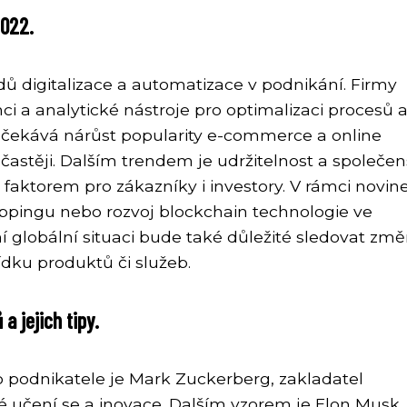
2022.
ů digitalizace a automatizace v podnikání. Firmy
ci a analytické nástroje pro optimalizaci procesů 
 očekává nárůst popularity e-commerce a online
 častěji. Dalším trendem je udržitelnost a společe
faktorem pro zákazníky i investory. V rámci novine
ippingu nebo rozvoj blockchain technologie ve
ní globální situaci bude také důležité sledovat změ
ídku produktů či služeb.
a jejich tipy.
o podnikatele je Mark Zuckerberg, zakladatel
é učení se a inovace. Dalším vzorem je Elon Musk,