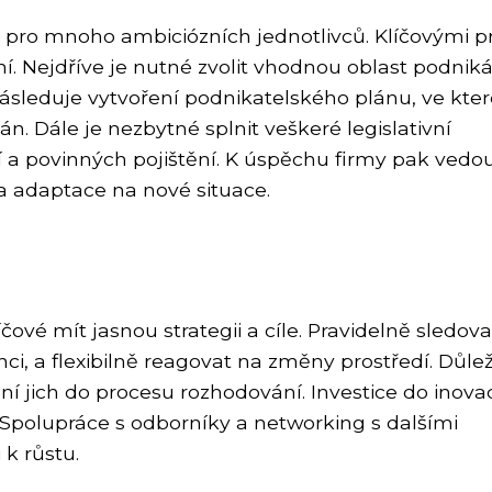
m pro mnoho ambiciózních jednotlivců. Klíčovými p
í. Nejdříve je nutné zvolit vhodnou oblast podniká
následuje vytvoření podnikatelského plánu, ve kt
lán. Dále je nezbytné splnit veškeré legislativní
ní a povinných pojištění. K úspěchu firmy pak vedou
 adaptace na nové situace.
íčové mít jasnou strategii a cíle. Pravidelně sledova
i, a flexibilně reagovat na změny prostředí. Důlež
 jich do procesu rozhodování. Investice do inovac
Spolupráce s odborníky a networking s dalšími
 k růstu.