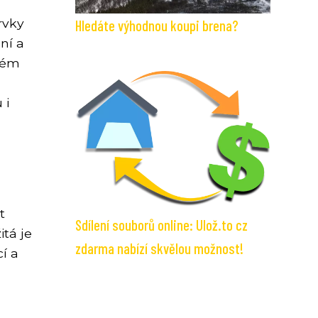
rvky
Hledáte výhodnou koupi brena?
ní a
erém
 i
t
Sdílení souborů online: Ulož.to cz
itá je
zdarma nabízí skvělou možnost!
í a