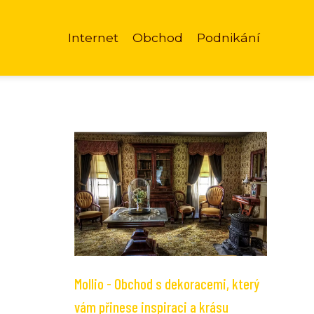
Internet
Obchod
Podnikání
Mollio - Obchod s dekoracemi, který
vám přinese inspiraci a krásu