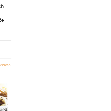
ch
že
dnikání