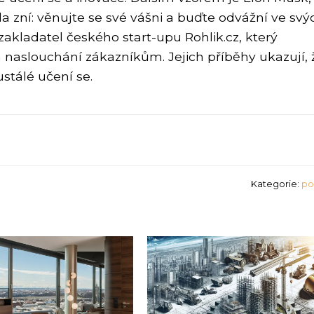
da zní: věnujte se své vášni a buďte odvážní ve svý
 zakladatel českého start-upu Rohlik.cz, který
 naslouchání zákazníkům. Jejich příběhy ukazují, 
stálé učení se.
Kategorie:
po