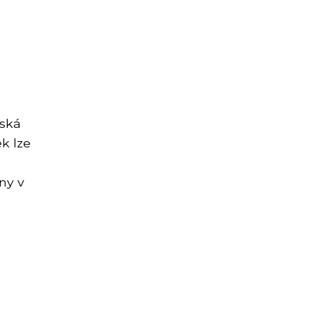
a
nská
k lze
ny v