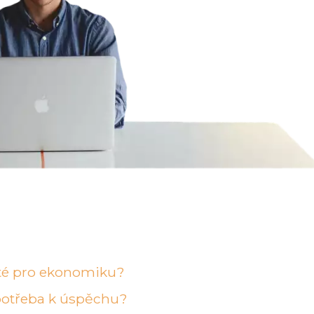
žité pro ekonomiku?
e potřeba k úspěchu?