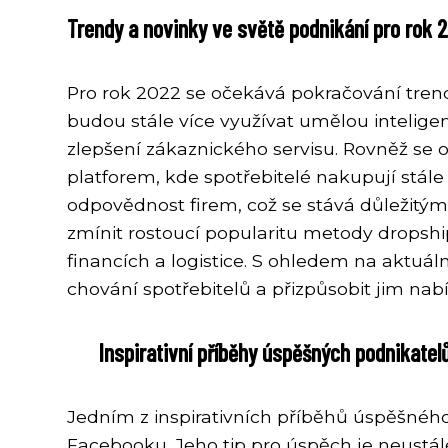
Trendy a novinky ve světě podnikání pro rok 
Pro rok 2022 se očekává pokračování trend
budou stále více využívat umělou inteligen
zlepšení zákaznického servisu. Rovněž se
platforem, kde spotřebitelé nakupují stále
odpovědnost firem, což se stává důležitým 
zmínit rostoucí popularitu metody dropsh
financích a logistice. S ohledem na aktuál
chování spotřebitelů a přizpůsobit jim nab
Inspirativní příběhy úspěšných podnikatelů 
Jedním z inspirativních příběhů úspěšnéh
Facebooku. Jeho tip pro úspěch je neustál