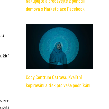
Nakupujte a prodávejte z pohodlí
domova s Marketplace Facebook
dí.
žití
Copy Centrum Ostrava: Kvalitní
kopírování a tisk pro vaše podnikání
lovem
užití