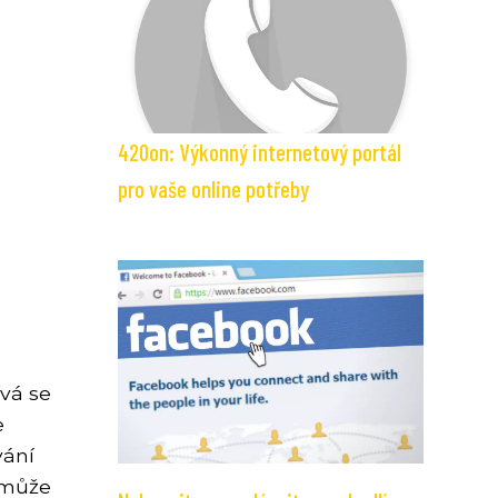
420on: Výkonný internetový portál
pro vaše online potřeby
vá se
e
vání
 může