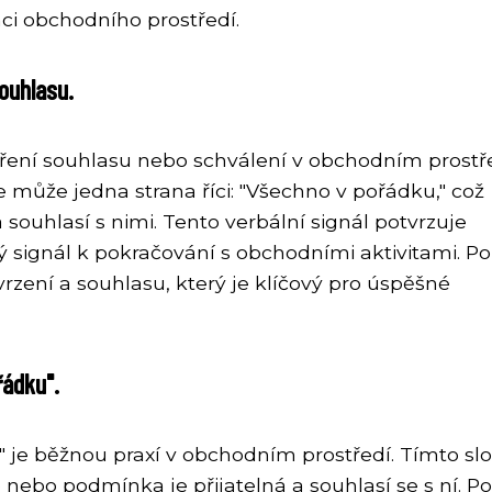
mci obchodního prostředí.
ouhlasu.
dření souhlasu nebo schválení v obchodním prostře
e může jedna strana říci: "Všechno v pořádku," což
ouhlasí s nimi. Tento verbální signál potvrzuje
signál k pokračování s obchodními aktivitami. Pou
vrzení a souhlasu, který je klíčový pro úspěšné
řádku".
" je běžnou praxí v obchodním prostředí. Tímto s
nebo podmínka je přijatelná a souhlasí se s ní. Po