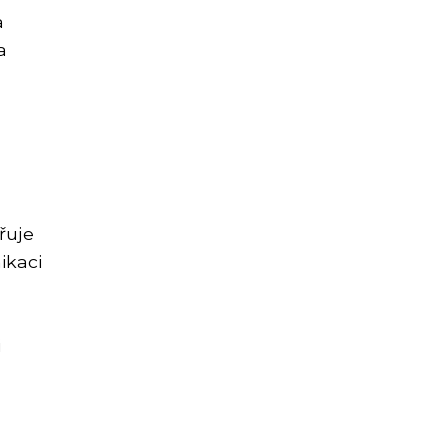
a
a
řuje
ikaci
i