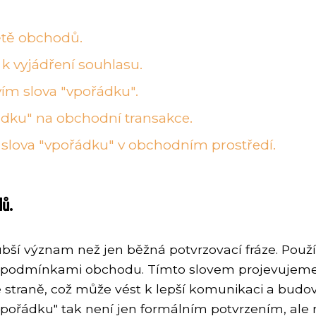
ětě obchodů.
 k vyjádření souhlasu.
ím slova "vpořádku".
řádku" na obchodní transakce.
 slova "vpořádku" v obchodním prostředí.
dů.
bší význam než jen běžná potvrzovací fráze. Použí
bo podmínkami obchodu. Tímto slovem projevujem
straně, což může vést k lepší komunikaci a budo
vpořádku" tak není jen formálním potvrzením, ale