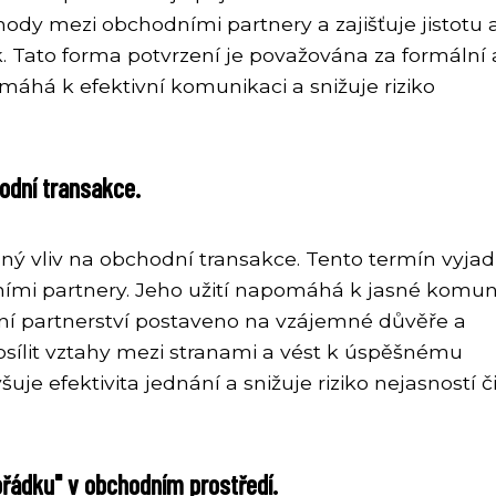
ody mezi obchodními partnery a zajišťuje jistotu 
Tato forma potvrzení je považována za formální 
áhá k efektivní komunikaci a snižuje riziko
odní transakce.
ý vliv na obchodní transakce. Tento termín vyjad
ími partnery. Jeho užití napomáhá k jasné komun
ní partnerství postaveno na vzájemné důvěře a
osílit vztahy mezi stranami a vést k úspěšnému
e efektivita jednání a snižuje riziko nejasností č
ořádku" v obchodním prostředí.