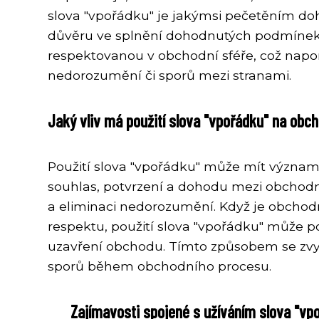
slova "vpořádku" je jakýmsi pečetěním doh
důvěru ve splnění dohodnutých podmínek. 
respektovanou v obchodní sféře, což napom
nedorozumění či sporů mezi stranami.
Jaký vliv má použití slova "vpořádku" na obch
Použití slova "vpořádku" může mít významn
souhlas, potvrzení a dohodu mezi obchodn
a eliminaci nedorozumění. Když je obchod
respektu, použití slova "vpořádku" může p
uzavření obchodu. Tímto způsobem se zvyšuj
sporů během obchodního procesu.
Zajímavosti spojené s užíváním slova "vp