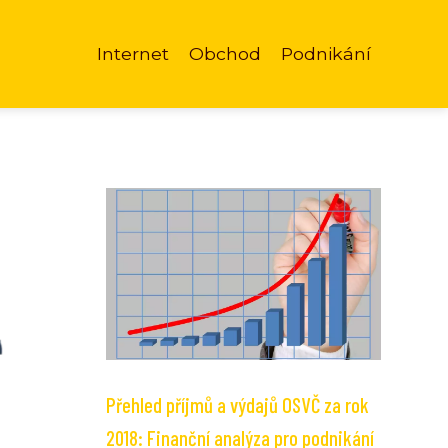
Internet
Obchod
Podnikání
Přehled příjmů a výdajů OSVČ za rok
2018: Finanční analýza pro podnikání