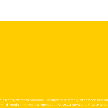
ce a trendy ze světa obchodů. Sledujte naše stránky inter-store.cz a b
Yard media s.r.o., Adresa: Nová Ves 272, 46331 Nová Ves, IČ: 0784077