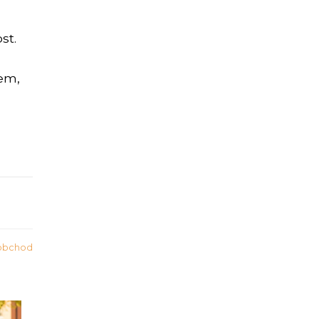
st.
em,
obchod