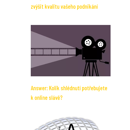
zvýšit kvalitu vašeho podnikání
Answer: Kolik shlédnutí potřebujete
k online slávě?