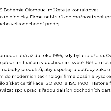
TS Bohemia Olomouc, můžete je kontaktovat
o telefonicky. Firma nabízí různé možnosti spolupr
 nebo velkoobchodní prodej.
lomouc sahá až do roku 1995, kdy byla založena. O
 se předním hráčem v obchodním světě. Během let 
a nabídky produktů, aby uspokojila potřeby zákazn
ím do moderních technologií firma dosáhla vysoké
o získat certifikace ISO 9001 a ISO 14001. Historie 
navázat spolupráci s řadou dalších obchodních par