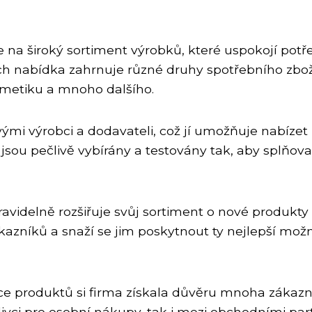
na široký sortiment výrobků, které uspokojí potř
ejich nabídka zahrnuje různé druhy spotřebního zbož
smetiku a mnoho dalšího.
ými výrobci a dodavateli, což jí umožňuje nabízet
 jsou pečlivě vybírány a testovány tak, aby splňova
idelně rozšiřuje svůj sortiment o nové produkty
ákazníků a snaží se jim poskytnout ty nejlepší možn
ce produktů si firma získala důvěru mnoha zákazn
tlivci pro osobní nákupy, tak i mezi obchodními par