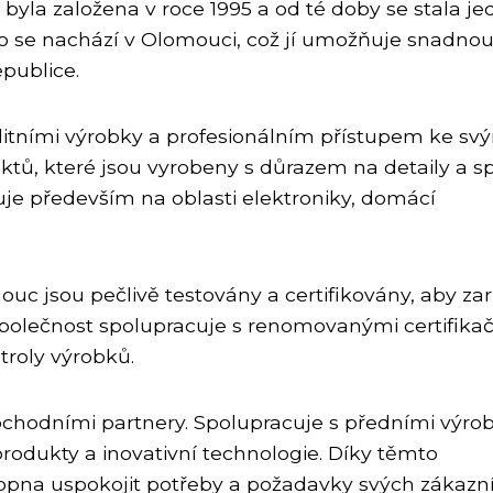
 byla založena v roce 1995 a od té doby se stala j
dlo se nachází v Olomouci, což jí umožňuje snadno
publice.
tními výrobky a profesionálním přístupem ke sv
ktů, které jsou vyrobeny s důrazem na detaily a sp
uje především na oblasti elektroniky, domácí
 jsou pečlivě testovány a certifikovány, aby zar
Společnost spolupracuje s renomovanými certifika
troly výrobků.
bchodními partnery. Spolupracuje s předními výrob
rodukty a inovativní technologie. Díky těmto
pna uspokojit potřeby a požadavky svých zákazní