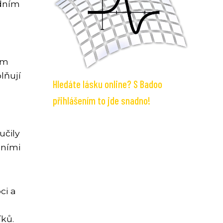
edním
u
ým
lňují
Hledáte lásku online? S Badoo
přihlášením to jde snadno!
učily
čními
ci a
ků.