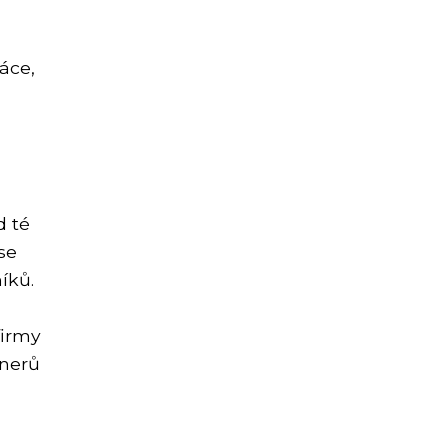
áce,
d té
se
íků.
firmy
tnerů