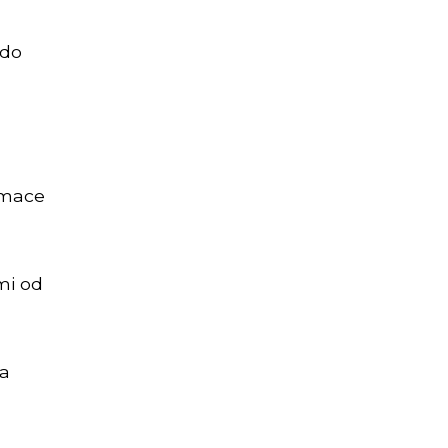
 do
amace
mi od
na