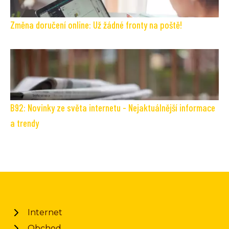
Změna doručení online: Už žádné fronty na poště!
B92: Novinky ze světa internetu - Nejaktuálnější informace
a trendy
Internet
Obchod