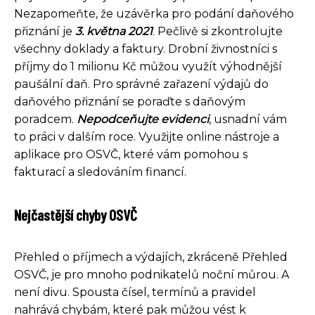
Nezapomeňte, že uzávěrka pro podání daňového
přiznání je
3. května 2021
. Pečlivě si zkontrolujte
všechny doklady a faktury. Drobní živnostníci s
příjmy do 1 milionu Kč můžou využít výhodnější
paušální daň. Pro správné zařazení výdajů do
daňového přiznání se poraďte s daňovým
poradcem.
Nepodceňujte evidenci
, usnadní vám
to práci v dalším roce. Využijte online nástroje a
aplikace pro OSVČ, které vám pomohou s
fakturací a sledováním financí.
Nejčastější chyby OSVČ
Přehled o příjmech a výdajích, zkráceně Přehled
OSVČ, je pro mnoho podnikatelů noční můrou. A
není divu. Spousta čísel, termínů a pravidel
nahrává chybám, které pak můžou vést k