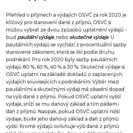
Přehled o příjmech a výdajích OSVČ za rok 2020 je
klíčový pro stanovení daně z příjmů. OSVČ si
můžou vybrat ze dvou způsobů uplatnění výdajů -
buď
paušální výdaje
, nebo
skutečné výdaje
. U
paušálních výdajů se vychází z procentuální sazby
stanovené zákonem, která se liší podle druhu
podnikání. Pro rok 2020 byly sazby paušálních
výdajů 80 %, 60 %, 40 % a 30 %. Skutečné výdaje si
OSVČ uplatní na základě dokladů o zaplacených
výdajích souvisejících s podnikáním. Výběr mezi
paušálními a skutečnými výdaji má zásadní dopad
na výši daně z příjmů. Pokud OSVČ uplatní vyšší
výdaje, sníží se mu daňový základ a tím pádem i
daň z příjmů. Naopak, pokud OSVČ uplatní nižší
výdaje, bude jeho daňový základ a daň z příjmů
vyšší. Kromě výdajů ovlivňuje výši daně z příjmů