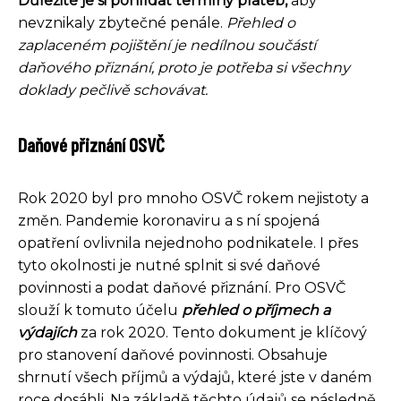
Důležité je si pohlídat termíny plateb,
aby
nevznikaly zbytečné penále.
Přehled o
zaplaceném pojištění je nedílnou součástí
daňového přiznání, proto je potřeba si všechny
doklady pečlivě schovávat.
Daňové přiznání OSVČ
Rok 2020 byl pro mnoho OSVČ rokem nejistoty a
změn. Pandemie koronaviru a s ní spojená
opatření ovlivnila nejednoho podnikatele. I přes
tyto okolnosti je nutné splnit si své daňové
povinnosti a podat daňové přiznání. Pro OSVČ
slouží k tomuto účelu
přehled o příjmech a
výdajích
za rok 2020. Tento dokument je klíčový
pro stanovení daňové povinnosti. Obsahuje
shrnutí všech příjmů a výdajů, které jste v daném
roce dosáhli. Na základě těchto údajů se následně