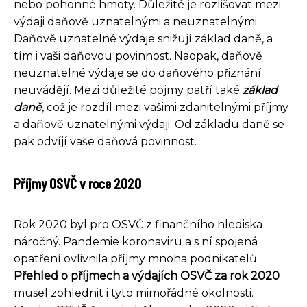
nebo pohonné hmoty. Důležité je rozlišovat mezi
výdaji daňově uznatelnými a neuznatelnými.
Daňově uznatelné výdaje snižují základ daně, a
tím i vaši daňovou povinnost. Naopak, daňově
neuznatelné výdaje se do daňového přiznání
neuvádějí. Mezi důležité pojmy patří také
základ
daně
, což je rozdíl mezi vašimi zdanitelnými příjmy
a daňově uznatelnými výdaji. Od základu daně se
pak odvíjí vaše daňová povinnost.
Příjmy OSVČ v roce 2020
Rok 2020 byl pro OSVČ z finančního hlediska
náročný. Pandemie koronaviru a s ní spojená
opatření ovlivnila příjmy mnoha podnikatelů.
Přehled o příjmech a výdajích OSVČ za rok 2020
musel zohlednit i tyto mimořádné okolnosti.