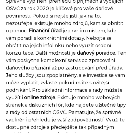
Správné vyplnění přehledu o příjmech a výdajích
OSVČ za rok 2020 je klíčové pro vaše daňové
povinnosti. Pokud si nejste jistí, jak na to,
nezoufejte, existuje mnoho zdrojů, kam se obrátit
o pomoc.
Finanční úřad
je prvním místem, kde
vám poradí s konkrétními dotazy. Nebojte se
obrátit na jejich infolinku nebo využít osobní
konzultace. Další možností je
daňový poradce
. Ten
vám poskytne komplexní servis od zpracování
daňového přiznání až po zastupování před úřady.
Jeho služby jsou zpoplatněny, ale investice se vám
může vyplatit, zvláště pokud máte složitější
podnikání. Pro základní informace a rady můžete
využít i
online zdroje
. Existuje mnoho webových
stránek a diskuzních fór, kde najdete užitečné tipy
a rady od ostatních OSVČ. Pamatujte, že správné
vyplnění přehledu je vaší zodpovědností. Využijte
dostupné zdroje a předejděte tak případným