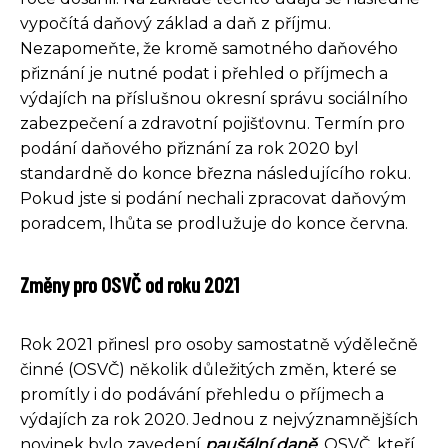
vypočítá daňový základ a daň z příjmu.
Nezapomeňte, že kromě samotného daňového
přiznání je nutné podat i přehled o příjmech a
výdajích na příslušnou okresní správu sociálního
zabezpečení a zdravotní pojišťovnu. Termín pro
podání daňového přiznání za rok 2020 byl
standardně do konce března následujícího roku.
Pokud jste si podání nechali zpracovat daňovým
poradcem, lhůta se prodlužuje do konce června.
Změny pro OSVČ od roku 2021
Rok 2021 přinesl pro osoby samostatně výdělečně
činné (OSVČ) několik důležitých změn, které se
promítly i do podávání přehledu o příjmech a
výdajích za rok 2020. Jednou z nejvýznamnějších
novinek bylo zavedení
paušální daně
. OSVČ, kteří