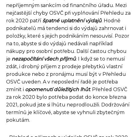
nepříjemným sankcím od finančního úřadu. Mezi
nejčastější chyby OSVČ při vyplňování Přehledu za
rok 2020 patří
špatné uplatnění výdajů
. Hodně
podnikatelů má tendenci si do výdajů zahrnovat i
položky, které s jejich podnikáním nesouvisí. Pozor
na to, abyste si do výdajů nedávali například
nákupy pro osobní potřebu. Další častou chybou
je
nezapočítání všech příjmů
. I když se to nemusí
zdát, i drobný příjem z prodeje přebytků vlastní
produkce nebo z pronájmu musí být v Přehledu
OSVČ uveden. A v neposlední řadě je potřeba
zmínit i
opomenutí důležitých lhůt
. Přehled OSVČ
za rok 2020 bylo potřeba podat do konce března
2021, pokud jste si lhůtu neprodloužili. Dodržování
termínů je klíčové, abyste se vyhnuli zbytečným
pokutám.