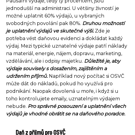
Paušální výdaje, tedy ty procentem, jsou
jednodušší na administraci. U většiny živností je
možné uplatnit 60% výdajů, u vybraných
svobodných povolání pak 80%.
Druhou možností
je uplatnění výdajů ve skutečné výši.
Zde je
potřeba vést daňovou evidenci a dokládat každý
výdaj. Mezi typické uznatelné výdaje patří náklady
na materiál, energie, nájem, dopravu, marketing,
vzdělávání, ale i odpisy majetku.
Důležité je, aby
výdaje souvisely s dosažením, zajištěním a
udržením příjmů.
Například nový počítač si OSVČ
může dát do nákladů, pokud ho využívá pro
podnikání. Naopak dovolená u moře, i když si u
toho kontrolujete emaily, uznatelným výdajem
nebude.
Pro správné posouzení a uplatnění všech
výdajů je vhodné obrátit se na daňového poradce.
Daň z příjmů pro OSVČ