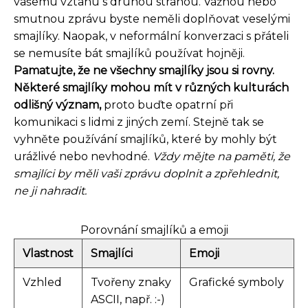
vašemu vztahu s druhou stranou. Vážnou nebo
smutnou zprávu byste neměli doplňovat veselými
smajlíky. Naopak, v neformální konverzaci s přáteli
se nemusíte bát smajlíků používat hojněji.
Pamatujte, že ne všechny smajlíky jsou si rovny.
Některé smajlíky mohou mít v různých kulturách
odlišný význam,
proto buďte opatrní při
komunikaci s lidmi z jiných zemí. Stejně tak se
vyhněte používání smajlíků, které by mohly být
urážlivé nebo nevhodné.
Vždy mějte na paměti, že
smajlíci by měli vaši zprávu doplnit a zpřehlednit,
ne ji nahradit.
Porovnání smajlíků a emoji
Vlastnost
Smajlíci
Emoji
Vzhled
Tvořeny znaky
Grafické symboly
ASCII, např. :-)