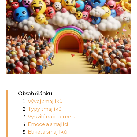
Obsah článku:
Vývoj smajlíků
Typy smajlíků
Využití na internetu
Emoce a smajlíci
Etiketa smajlíků