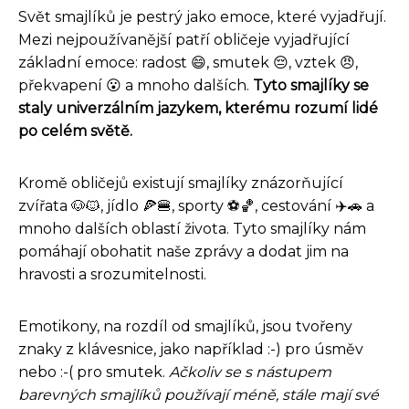
Svět smajlíků je pestrý jako emoce, které vyjadřují.
Mezi nejpoužívanější patří obličeje vyjadřující
základní emoce: radost 😄, smutek 😔, vztek 😠,
překvapení 😮 a mnoho dalších.
Tyto smajlíky se
staly univerzálním jazykem, kterému rozumí lidé
po celém světě.
Kromě obličejů existují smajlíky znázorňující
zvířata 🐶🐱, jídlo 🍕🍔, sporty ⚽🏀, cestování ✈️🚗 a
mnoho dalších oblastí života. Tyto smajlíky nám
pomáhají obohatit naše zprávy a dodat jim na
hravosti a srozumitelnosti.
Emotikony, na rozdíl od smajlíků, jsou tvořeny
znaky z klávesnice, jako například :-) pro úsměv
nebo :-( pro smutek.
Ačkoliv se s nástupem
barevných smajlíků používají méně, stále mají své