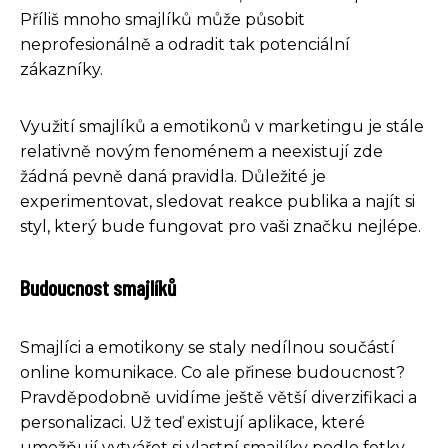
Příliš mnoho smajlíků může působit
neprofesionálně a odradit tak potenciální
zákazníky.
Využití smajlíků a emotikonů v marketingu je stále
relativně novým fenoménem a neexistují zde
žádná pevně daná pravidla. Důležité je
experimentovat, sledovat reakce publika a najít si
styl, který bude fungovat pro vaši značku nejlépe.
Budoucnost smajlíků
Smajlíci a emotikony se staly nedílnou součástí
online komunikace. Co ale přinese budoucnost?
Pravděpodobně uvidíme ještě větší diverzifikaci a
personalizaci. Už teď existují aplikace, které
umožňují vytvářet si vlastní smajlíky podle fotky.