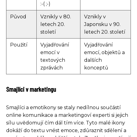
:-( ;-)
Původ
Vznikly v 80.
Vznikly v
letech 20.
Japonsku v 90.
století
letech 20. století
Použití
Vyjadřování
Vyjadřování
emocí v
emocí, objektů a
textových
dalších
zprávách
konceptů
Smajlíci v marketingu
Smajlíci a emotikony se staly nedílnou součástí
online komunikace a marketingoví experti si jejich
sílu uvědomují čím dál tím více. Tyto malé ikony
dokáží do textu vnést emoce, zdůraznit sdělení a