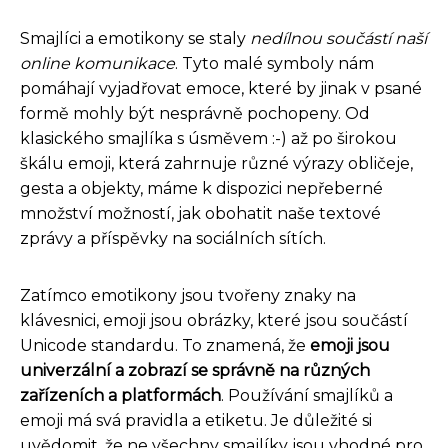
Smajlíci a emotikony se staly
nedílnou součástí naší
online komunikace
. Tyto malé symboly nám
pomáhají vyjadřovat emoce, které by jinak v psané
formě mohly být nesprávně pochopeny. Od
klasického smajlíka s úsměvem :-) až po širokou
škálu emoji, která zahrnuje různé výrazy obličeje,
gesta a objekty, máme k dispozici nepřeberné
množství možností, jak obohatit naše textové
zprávy a příspěvky na sociálních sítích.
Zatímco emotikony jsou tvořeny znaky na
klávesnici, emoji jsou obrázky, které jsou součástí
Unicode standardu. To znamená, že
emoji jsou
univerzální a zobrazí se správně na různých
zařízeních a platformách
. Používání smajlíků a
emoji má svá pravidla a etiketu. Je důležité si
uvědomit, že ne všechny smajlíky jsou vhodné pro