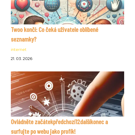
Twoo končí: Co čeká uživatele oblíbené
seznamky?
internet
21. 03. 2026
Ovládněte začátekpředchozí12dalšíkonec a
surfujte po webu jako profík!