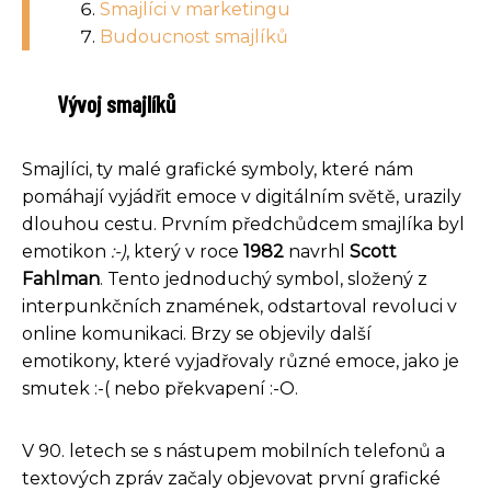
Smajlíci v marketingu
Budoucnost smajlíků
Vývoj smajlíků
Smajlíci, ty malé grafické symboly, které nám
pomáhají vyjádřit emoce v digitálním světě, urazily
dlouhou cestu. Prvním předchůdcem smajlíka byl
emotikon
:-)
, který v roce
1982
navrhl
Scott
Fahlman
. Tento jednoduchý symbol, složený z
interpunkčních znamének, odstartoval revoluci v
online komunikaci. Brzy se objevily další
emotikony, které vyjadřovaly různé emoce, jako je
smutek :-( nebo překvapení :-O.
V 90. letech se s nástupem mobilních telefonů a
textových zpráv začaly objevovat první grafické