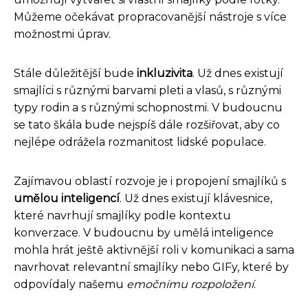
Můžeme očekávat propracovanější nástroje s více
možnostmi úprav.
Stále důležitější bude
inkluzivita
. Už dnes existují
smajlíci s různými barvami pleti a vlasů, s různými
typy rodin a s různými schopnostmi. V budoucnu
se tato škála bude nejspíš dále rozšiřovat, aby co
nejlépe odrážela rozmanitost lidské populace.
Zajímavou oblastí rozvoje je i propojení smajlíků s
umělou inteligencí
. Už dnes existují klávesnice,
které navrhují smajlíky podle kontextu
konverzace. V budoucnu by umělá inteligence
mohla hrát ještě aktivnější roli v komunikaci a sama
navrhovat relevantní smajlíky nebo GIFy, které by
odpovídaly našemu
emočnímu rozpoložení
.