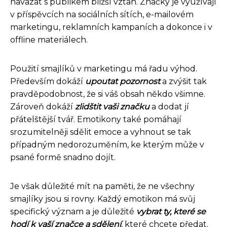
navázat s publikem bližší vztah. Značky je využívají
v příspěvcích na sociálních sítích, e-mailovém
marketingu, reklamních kampaních a dokonce i v
offline materiálech.
Použití smajlíků v marketingu má řadu výhod.
Především dokáží
upoutat pozornost
a zvýšit tak
pravděpodobnost, že si váš obsah někdo všimne.
Zároveň dokáží
zlidštit vaši značku
a dodat jí
přátelštější tvář. Emotikony také pomáhají
srozumitelněji sdělit emoce a vyhnout se tak
případným nedorozuměním, ke kterým může v
psané formě snadno dojít.
Je však důležité mít na paměti, že ne všechny
smajlíky jsou si rovny. Každý emotikon má svůj
specifický význam a je důležité
vybrat ty, které se
hodí k vaší značce a sdělení
, které chcete předat.