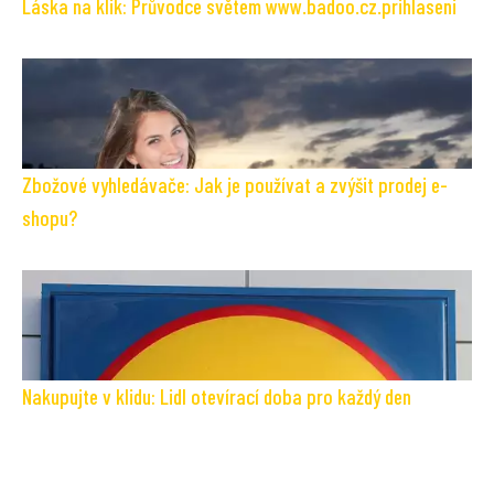
Láska na klik: Průvodce světem www.badoo.cz.prihlaseni
Zbožové vyhledávače: Jak je používat a zvýšit prodej e-
shopu?
Nakupujte v klidu: Lidl otevírací doba pro každý den