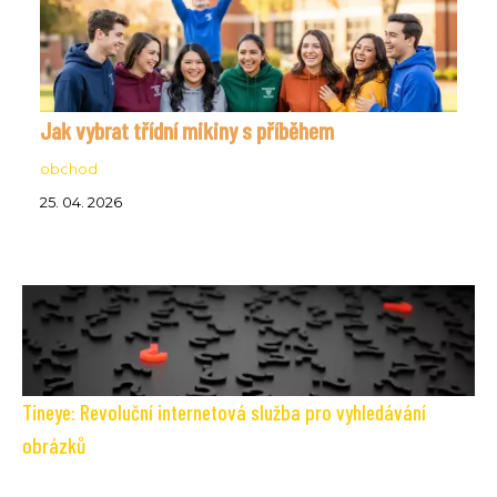
Jak vybrat třídní mikiny s příběhem
obchod
25. 04. 2026
Tineye: Revoluční internetová služba pro vyhledávání
obrázků