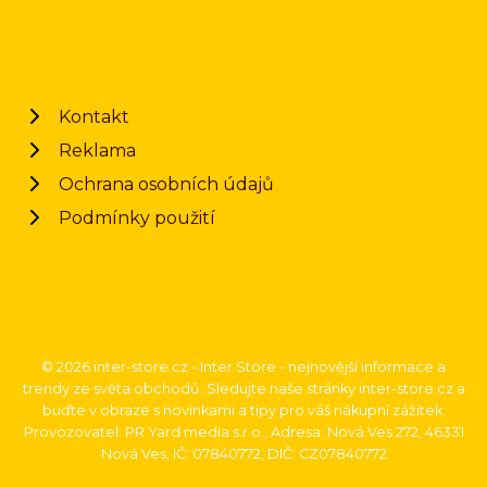
Kontakt
Reklama
Ochrana osobních údajů
Podmínky použití
© 2026 inter-store.cz - Inter Store - nejnovější informace a
trendy ze světa obchodů. Sledujte naše stránky inter-store.cz a
buďte v obraze s novinkami a tipy pro váš nákupní zážitek.
Provozovatel: PR Yard media s.r.o., Adresa: Nová Ves 272, 46331
Nová Ves, IČ: 07840772, DIČ: CZ07840772