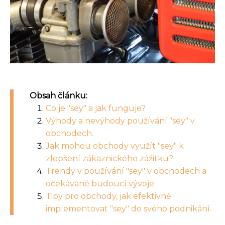
Obsah článku:
Co je "sey" a jak funguje?
Výhody a nevýhody používání "sey" v
obchodech.
Jak mohou obchody využít "sey" k
zlepšení zákaznického zážitku?
Trendy v používání "sey" v obchodech a
očekávané budoucí vývoje.
Tipy pro obchody, jak efektivně
implementovat "sey" do svého podnikání.