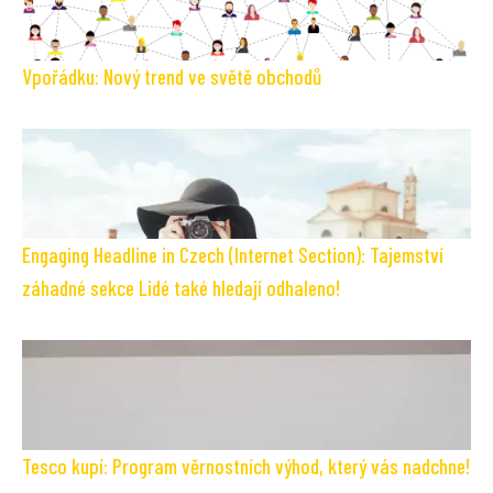
Vpořádku: Nový trend ve světě obchodů
Engaging Headline in Czech (Internet Section): Tajemství
záhadné sekce Lidé také hledají odhaleno!
Tesco kupí: Program věrnostních výhod, který vás nadchne!