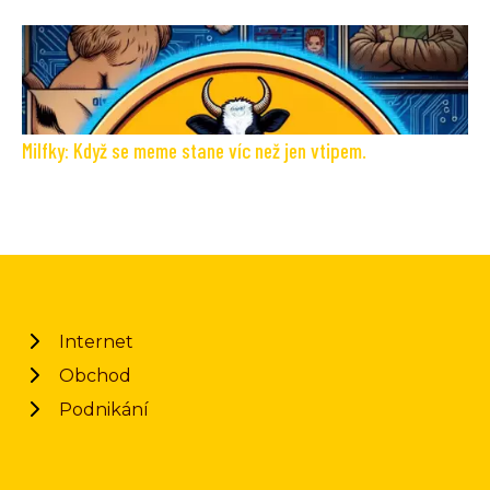
Milfky: Když se meme stane víc než jen vtipem.
Internet
Obchod
Podnikání