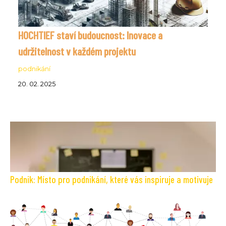
HOCHTIEF staví budoucnost: Inovace a
udržitelnost v každém projektu
podnikání
20. 02. 2025
Podnik: Místo pro podnikání, které vás inspiruje a motivuje