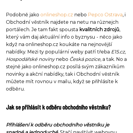
Podobně jako
onlineshop.cz
nebo
Pepco Ostrava
, i
Obchodní věstník najdete na netu na různejch
portálech. Je tam fakt spousta
kvalitních zdrojů
,
který vám daj aktuální info o byznysu - něco jako
když na onlineshop.cz koukáte na nejnovější
nabídky. Mezi ty populární weby patří třeba
E15.cz
,
Hospodářské noviny
nebo
Česká pozice
, a tak. No a
stejně jako onlineshop.cz posílá svým zákazníkům
novinky a akční nabídky, tak i Obchodní věstník
můžete mít rovnou v mailu, když se přihlásíte k
odběru.
Jak se přihlásit k odběru obchodního věstníku?
Přihlášení k odběru obchodního věstníku je
snadné a jednoduché.
Stačí navštívit webovou