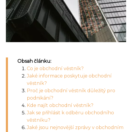
Obsah článku:
Co je obchodní věstník?
Jaké informace poskytuje obchodní
věstník?
Proč je obchodní věstník důležitý pro
podnikání?
Kde najít obchodní věstník?
Jak se přihlásit k odběru obchodního
věstníku?
Jaké jsou nejnovější zprávy v obchodním