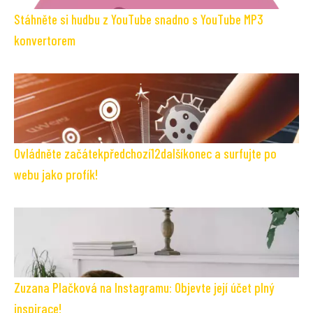
Stáhněte si hudbu z YouTube snadno s YouTube MP3
konvertorem
Ovládněte začátekpředchozí12dalšíkonec a surfujte po
webu jako profík!
Zuzana Plačková na Instagramu: Objevte její účet plný
inspirace!