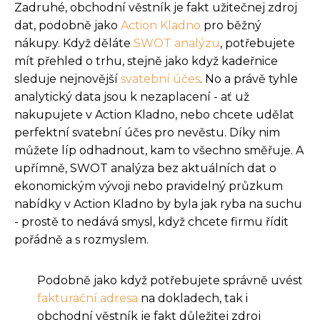
Zadruhé, obchodní věstník je fakt užitečnej zdroj
dat, podobně jako
Action Kladno
pro běžný
nákupy. Když děláte
SWOT analýzu
, potřebujete
mít přehled o trhu, stejně jako když kadeřnice
sleduje nejnovější
svatební účes
. No a právě tyhle
analytický data jsou k nezaplacení - ať už
nakupujete v Action Kladno, nebo chcete udělat
perfektní svatební účes pro nevěstu. Díky nim
můžete líp odhadnout, kam to všechno směřuje. A
upřímně, SWOT analýza bez aktuálních dat o
ekonomickým vývoji nebo pravidelný průzkum
nabídky v Action Kladno by byla jak ryba na suchu
- prostě to nedává smysl, když chcete firmu řídit
pořádně a s rozmyslem.
Podobně jako když potřebujete správně uvést
fakturační adresa
na dokladech, tak i
obchodní věstník je fakt důležitej zdroj