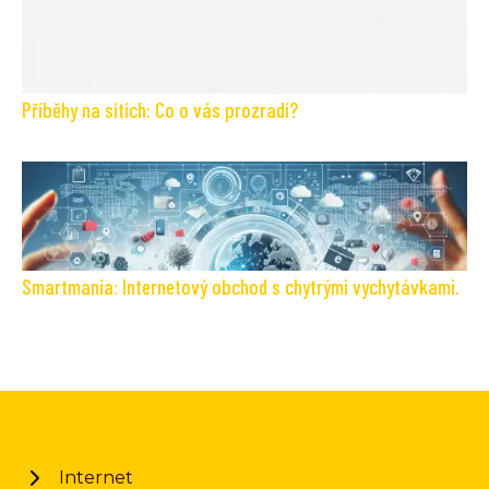
Příběhy na sítích: Co o vás prozradí?
Smartmania: Internetový obchod s chytrými vychytávkami.
Internet