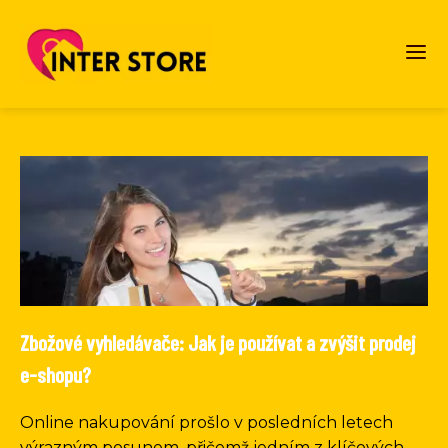
Zbožové vyhledávače: Jak je používat a zvýšit prodej
e-shopu?
Online nakupování prošlo v posledních letech
výrazným posunem, přičemž jedním z klíčových