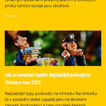
prvků tohoto vývoje jsou zbožové...
obchod
Jak se nenechat napálit: Nejčastější podvody na
Vintedu v roce 2023
Nejčastější typy podvodů na Vintedu Na Vintedu
to v poslední době vypadá jako na divokém
západě. Podvodníci si tam vytvářejí falešné...