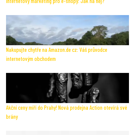
Internetový marketing pro e-shopy: Jak na něj?
Nakupujte chytře na Amazon.de cz: Váš průvodce
internetovým obchodem
Akční ceny míří do Prahy! Nová prodejna Action otevírá své
brány