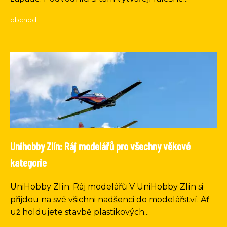
obchod
Unihobby Zlín: Ráj modelářů pro všechny věkové
kategorie
UniHobby Zlín: Ráj modelářů V UniHobby Zlín si
přijdou na své všichni nadšenci do modelářství. Ať
už holdujete stavbě plastikových...