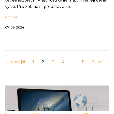
tepelněizolační vlastnosti cihla má, tím je její cena
vyšší. Pro základní představu se...
obchod
07. 09. 2024
← Novější
1
2
3
4
...
11
Starší →