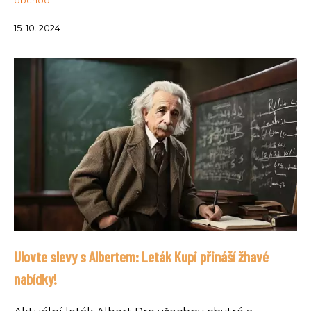
obchod
15. 10. 2024
Ulovte slevy s Albertem: Leták Kupi přináší žhavé
nabídky!