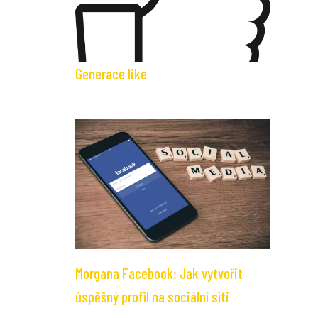
Generace like
Morgana Facebook: Jak vytvořit
úspěšný profil na sociální síti