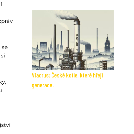
í
zpráv
 se
si
Viadrus: České kotle, které hřejí
ky,
generace.
u
ství