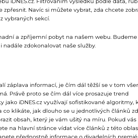
webu iDNES.cz. Filtrováním výsledků podle data, rub
zpřesnit. Navíc si můžete vybrat, zda chcete zobr
z vybraných sekcí.
nadní a zpříjemní pobyt na našem webu. Budeme 
i nadále zdokonalovat naše služby.
alí záplava informací, je čím dál těžší se v tom vš
ímá. Právě proto se čím dál více prosazuje trend
y jako iDNES.cz využívají sofistikované algoritmy, 
 co klikáte, jak dlouho se u jednotlivých článků zdr
azit obsah, který je vám ušitý na míru. Pokud vás
te na hlavní stránce vídat více článků z této oblast
anete přednostně informace o divadelních premié