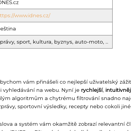
DNES.cz
ttps://www.idnes.cz/
eština
právy, sport, kultura, byznys, auto-moto, ...
ychom vám přinášeli co nejlepší uživatelský zážit
i vyhledávání na webu. Nyní je
rychlejší
,
intuitivněj
čilým algoritmům a chytrému filtrování snadno na
zprávy, sportovní výsledky, recepty nebo cokoli jiné
 slova a systém vám okamžitě zobrazí relevantní č