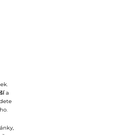
ek.
ší
a
jdete
ho.
lánky,