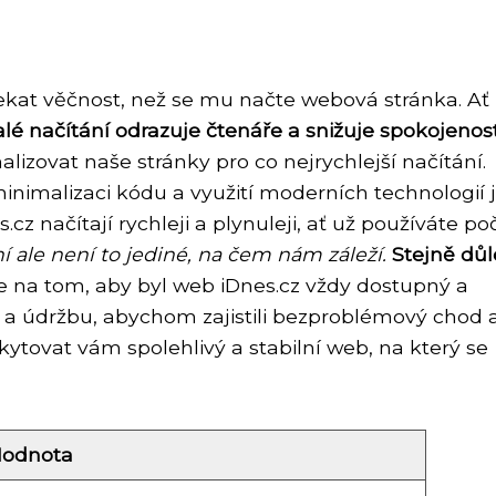
kat věčnost, než se mu načte webová stránka. Ať
é načítání odrazuje čtenáře a snižuje spokojenos
lizovat naše stránky pro co nejrychlejší načítání.
nimalizaci kódu a využití moderních technologií 
z načítají rychleji a plynuleji, ať už používáte poč
í ale není to jediné, na čem nám záleží.
Stejně důl
e na tom, aby byl web iDnes.cz vždy dostupný a
 a údržbu, abychom zajistili bezproblémový chod 
ytovat vám spolehlivý a stabilní web, na který se
odnota