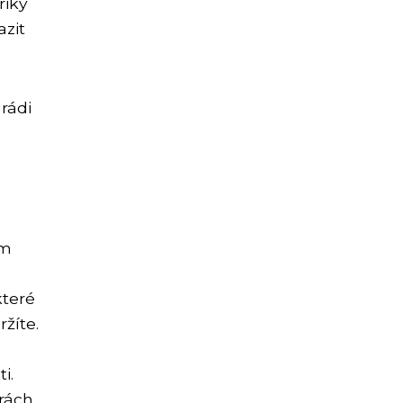
riky
azit
rádi
em
které
žíte.
i.
rách