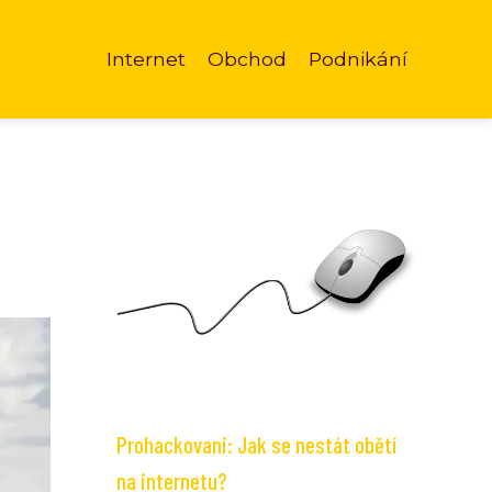
Internet
Obchod
Podnikání
Prohackovani: Jak se nestát obětí
na internetu?