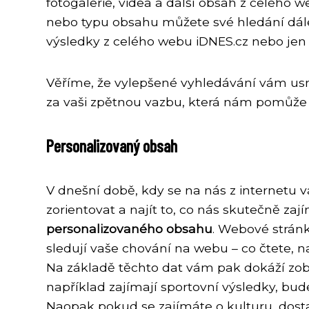
fotogalerie, videa a další obsah z celého 
nebo typu obsahu můžete své hledání dále 
výsledky z celého webu iDNES.cz nebo jen 
Věříme, že vylepšené vyhledávání vám us
za vaši zpětnou vazbu, která nám pomůže 
Personalizovaný obsah
V dnešní době, kdy se na nás z internetu v
zorientovat a najít to, co nás skutečně zaj
personalizovaného obsahu
. Webové stránk
sledují vaše chování na webu – co čtete, na
Na základě těchto dat vám pak dokáží zobr
například zajímají sportovní výsledky, bude
Naopak pokud se zajímáte o kulturu, dost