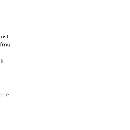
ost.
nímu
li
romě