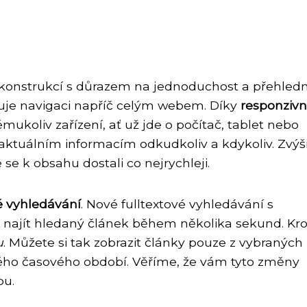
ekonstrukcí s důrazem na jednoduchost a přehledn
ňuje navigaci napříč celým webem. Díky
responziv
ukoliv zařízení, ať už jde o počítač, tablet nebo
 aktuálním informacím odkudkoliv a kdykoliv. Zvýši
 se k obsahu dostali co nejrychleji.
é vyhledávání
. Nové fulltextové vyhledávání s
ajít hledaný článek během několika sekund. K
u
. Můžete si tak zobrazit články pouze z vybraných
itého časového období. Věříme, že vám tyto změny
bu.