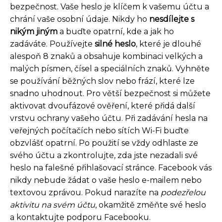
bezpečnost. Vaše heslo je klíčem k vašemu účtu a
chrání vaše osobní údaje. Nikdy ho
nesdílejte s
nikým jiným
a buďte opatrní, kde a jak ho
zadáváte. Používejte
silné heslo
, které je dlouhé
alespoň 8 znaků a obsahuje kombinaci velkých a
malých písmen, čísel a speciálních znaků. Vyhněte
se používání běžných slov nebo frází, které lze
snadno uhodnout. Pro větší bezpečnost si můžete
aktivovat dvoufázové ověření, které přidá další
vrstvu ochrany vašeho účtu. Při zadávání hesla na
veřejných počítačích nebo sítích Wi-Fi buďte
obzvlášť opatrní. Po použití se vždy odhlaste ze
svého účtu a zkontrolujte, zda jste nezadali své
heslo na falešné přihlašovací stránce. Facebook vás
nikdy nebude žádat o vaše heslo e-mailem nebo
textovou zprávou. Pokud narazíte na
podezřelou
aktivitu na svém účtu
, okamžitě změňte své heslo
a kontaktujte podporu Facebooku.