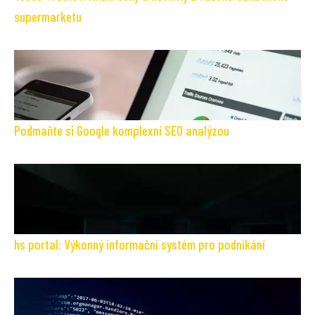
supermarketu
Podmaňte si Google komplexní SEO analýzou
hs portal: Výkonný informační systém pro podnikání