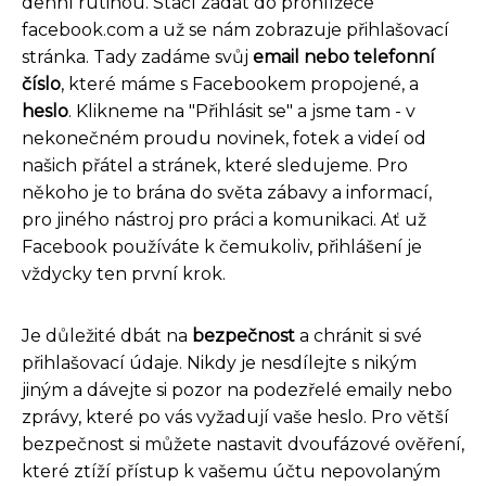
denní rutinou. Stačí zadat do prohlížeče
facebook.com a už se nám zobrazuje přihlašovací
stránka. Tady zadáme svůj
email nebo telefonní
číslo
, které máme s Facebookem propojené, a
heslo
. Klikneme na "Přihlásit se" a jsme tam - v
nekonečném proudu novinek, fotek a videí od
našich přátel a stránek, které sledujeme. Pro
někoho je to brána do světa zábavy a informací,
pro jiného nástroj pro práci a komunikaci. Ať už
Facebook používáte k čemukoliv, přihlášení je
vždycky ten první krok.
Je důležité dbát na
bezpečnost
a chránit si své
přihlašovací údaje. Nikdy je nesdílejte s nikým
jiným a dávejte si pozor na podezřelé emaily nebo
zprávy, které po vás vyžadují vaše heslo. Pro větší
bezpečnost si můžete nastavit dvoufázové ověření,
které ztíží přístup k vašemu účtu nepovolaným