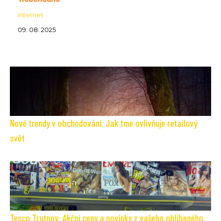
internet
09. 08. 2025
Nové trendy v obchodování: Jak tme ovlivňuje retailový
svět
Tesco Trutnov: Akční ceny a novinky z vašeho oblíbeného