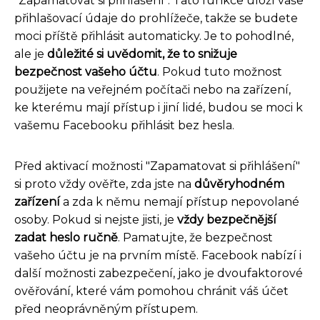
"Zapamatovat si přihlášení". Tato funkce uloží vaše
přihlašovací údaje do prohlížeče, takže se budete
moci příště přihlásit automaticky. Je to pohodlné,
ale je
důležité si uvědomit, že to snižuje
bezpečnost vašeho účtu
. Pokud tuto možnost
použijete na veřejném počítači nebo na zařízení,
ke kterému mají přístup i jiní lidé, budou se moci k
vašemu Facebooku přihlásit bez hesla.
Před aktivací možnosti "Zapamatovat si přihlášení"
si proto vždy ověřte, zda jste na
důvěryhodném
zařízení
a zda k němu nemají přístup nepovolané
osoby. Pokud si nejste jisti, je
vždy bezpečnější
zadat heslo ručně
. Pamatujte, že bezpečnost
vašeho účtu je na prvním místě. Facebook nabízí i
další možnosti zabezpečení, jako je dvoufaktorové
ověřování, které vám pomohou chránit váš účet
před neoprávněným přístupem.