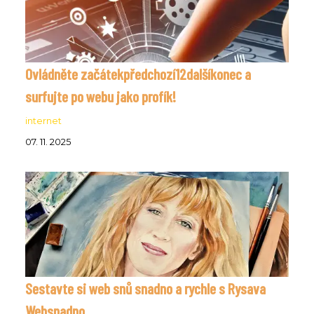
Ovládněte začátekpředchozí12dalšíkonec a
surfujte po webu jako profík!
internet
07. 11. 2025
Sestavte si web snů snadno a rychle s Rysava
Websnadno