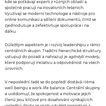
kde se potkávají experti z různých oblastí a
společně pracují na inovativních řešeních.
Využívají se moderní technologie a nástroje pro
online komunikaci a sdílení dokumentů, čímž se
zjednodušuje a zefektivňuje spolupráce i na
dálku.
Důležitým aspektem je i rozvoj leadershipu v rámci
centrálních skupin. Tradiční hierarchické struktury
ustupují do pozadí a nahrazují je
agilnější modely
,
které podporují iniciativu a odpovědnost na všech
úrovních.
V neposlední řadě se do popředí dostává i téma
well-beingu a work-life balance. Centrální skupiny
si uvědomují, že spokojenost a motivace jejich
členů jsou klíčové pro dosahování vynikajících
výsledků. Proto se snaží vytvářet inspirativní a