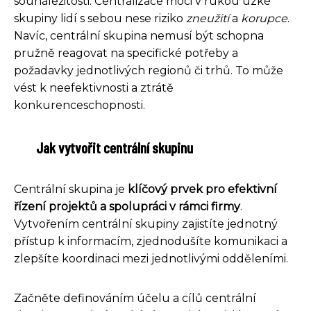
sounáležitosti. Centralizace moci v rukou úzké
skupiny lidí s sebou nese riziko
zneužití
a
korupce
.
Navíc, centrální skupina nemusí být schopna
pružně reagovat na specifické potřeby a
požadavky jednotlivých regionů či trhů. To může
vést k neefektivnosti a ztrátě
konkurenceschopnosti.
Jak vytvořit centrální skupinu
Centrální skupina je
klíčový prvek pro efektivní
řízení projektů a spolupráci v rámci firmy
.
Vytvořením centrální skupiny zajistíte jednotný
přístup k informacím, zjednodušíte komunikaci a
zlepšíte koordinaci mezi jednotlivými odděleními.
Začněte definováním účelu a cílů centrální