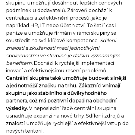
skupinu umožňují dosáhnout lepších cenových
podmínek u dodavatelů. Zároveň dochází k
centralizaci a zefektivnění procesů, jako je
například HR, IT nebo účetnictví. To šetří čas i
peníze a umožňuje firmám v rámci skupiny se
soustředit na své klíčové kompetence.
Sdílení
znalostí a zkušeností mezi jednotlivými
společnostmi ve skupině je dalším významným
benefitem.
Dochází k rychlejší implementaci
inovací a efektivnějšímu řešení problémů.
Centrální skupina také umožňuje budovat silnější
a jednotnější značku na trhu. Zákazníci vnímají
skupinu jako stabilního a důvěryhodného
partnera, což má pozitivní dopad na obchodní
výsledky.
V neposlední řadě centrální skupina
usnadňuje expanzi na nové trhy. Sdílení zdrojů a
znalostí umožňuje rychlejší a efektivnější vstup do
nových teritorií.