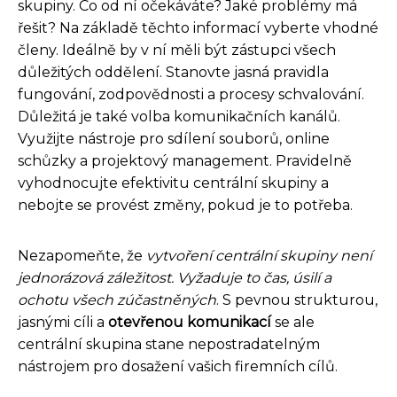
skupiny. Co od ní očekáváte? Jaké problémy má
řešit? Na základě těchto informací vyberte vhodné
členy. Ideálně by v ní měli být zástupci všech
důležitých oddělení. Stanovte jasná pravidla
fungování, zodpovědnosti a procesy schvalování.
Důležitá je také volba komunikačních kanálů.
Využijte nástroje pro sdílení souborů, online
schůzky a projektový management. Pravidelně
vyhodnocujte efektivitu centrální skupiny a
nebojte se provést změny, pokud je to potřeba.
Nezapomeňte, že
vytvoření centrální skupiny není
jednorázová záležitost. Vyžaduje to čas, úsilí a
ochotu všech zúčastněných
. S pevnou strukturou,
jasnými cíli a
otevřenou komunikací
se ale
centrální skupina stane nepostradatelným
nástrojem pro dosažení vašich firemních cílů.