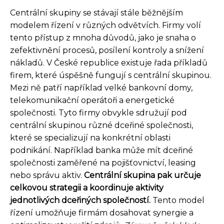
Centrální skupiny se stávají stále běžnějším
modelem řízení v různých odvětvích. Firmy volí
tento přístup z mnoha důvodů, jako je snaha o
zefektivnění procesů, posílení kontroly a snížení
nákladů. V České republice existuje řada příkladů
firem, které úspěšně fungují s centrální skupinou.
Mezi ně patří například velké bankovní domy,
telekomunikační operátoři a energetické
společnosti. Tyto firmy obvykle sdružují pod
centrální skupinou různé dceřiné společnosti,
které se specializují na konkrétní oblasti
podnikání. Například banka může mít dceřiné
společnosti zaměřené na pojišťovnictví, leasing
nebo správu aktiv.
Centrální skupina pak určuje
celkovou strategii a koordinuje aktivity
jednotlivých dceřiných společností.
Tento model
řízení umožňuje firmám dosahovat synergie a