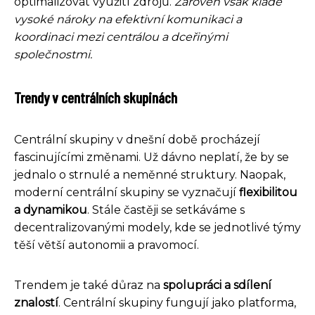
optimalizovat využití zdrojů.
Zároveň však klade
vysoké nároky na efektivní komunikaci a
koordinaci mezi centrálou a dceřinými
společnostmi.
Trendy v centrálních skupinách
Centrální skupiny v dnešní době procházejí
fascinujícími změnami. Už dávno neplatí, že by se
jednalo o strnulé a neměnné struktury. Naopak,
moderní centrální skupiny se vyznačují
flexibilitou
a dynamikou
. Stále častěji se setkáváme s
decentralizovanými modely, kde se jednotlivé týmy
těší větší autonomii a pravomocí.
Trendem je také důraz na
spolupráci a sdílení
znalostí
. Centrální skupiny fungují jako platforma,