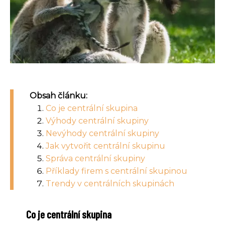
Obsah článku:
Co je centrální skupina
Výhody centrální skupiny
Nevýhody centrální skupiny
Jak vytvořit centrální skupinu
Správa centrální skupiny
Příklady firem s centrální skupinou
Trendy v centrálních skupinách
Co je centrální skupina