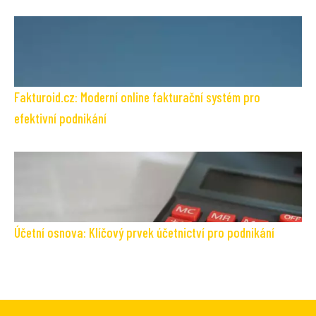
Fakturoid.cz: Moderní online fakturační systém pro
efektivní podnikání
Účetní osnova: Klíčový prvek účetnictví pro podnikání