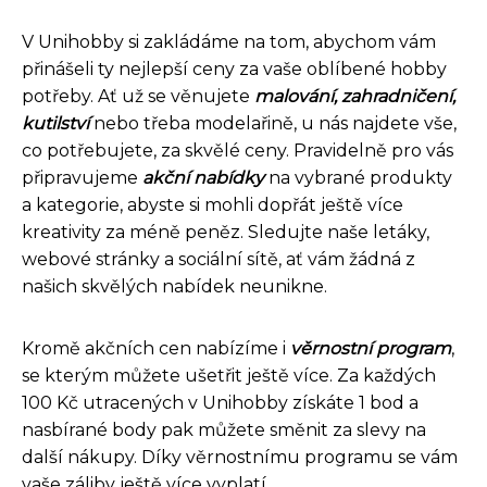
V Unihobby si zakládáme na tom, abychom vám
přinášeli ty nejlepší ceny za vaše oblíbené hobby
potřeby. Ať už se věnujete
malování, zahradničení,
kutilství
nebo třeba modelařině, u nás najdete vše,
co potřebujete, za skvělé ceny. Pravidelně pro vás
připravujeme
akční nabídky
na vybrané produkty
a kategorie, abyste si mohli dopřát ještě více
kreativity za méně peněz. Sledujte naše letáky,
webové stránky a sociální sítě, ať vám žádná z
našich skvělých nabídek neunikne.
Kromě akčních cen nabízíme i
věrnostní program
,
se kterým můžete ušetřit ještě více. Za každých
100 Kč utracených v Unihobby získáte 1 bod a
nasbírané body pak můžete směnit za slevy na
další nákupy. Díky věrnostnímu programu se vám
vaše záliby ještě více vyplatí.