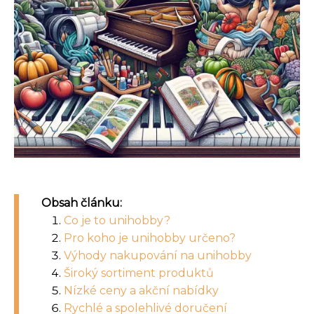
Obsah článku:
Co je to unihobby?
Pro koho je unihobby určeno?
Výhody nakupování na unihobby
Široký sortiment produktů
Nízké ceny a akční nabídky
Rychlé a spolehlivé doručení