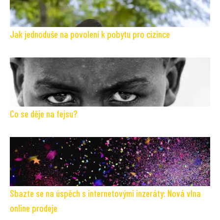
Jak jednoduše na povolení k pobytu pro cizince
Co se děje na fejsu?
Sbazte se na úspěch s internetovými inzeráty: Nová vlna
online prodeje