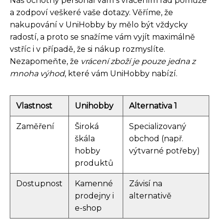
Náš ochotný personál vám s vrácením rád pomůže
a zodpoví veškeré vaše dotazy. Věříme, že
nakupování v UniHobby by mělo být vždycky
radostí, a proto se snažíme vám vyjít maximálně
vstříc i v případě, že si nákup rozmyslíte.
Nezapomeňte, že
vrácení zboží je pouze jedna z
mnoha výhod
, které vám UniHobby nabízí.
Vlastnost
Unihobby
Alternativa 1
Zaměření
Široká
Specializovaný
škála
obchod (např.
hobby
výtvarné potřeby)
produktů
Dostupnost
Kamenné
Závisí na
prodejny i
alternativě
e-shop