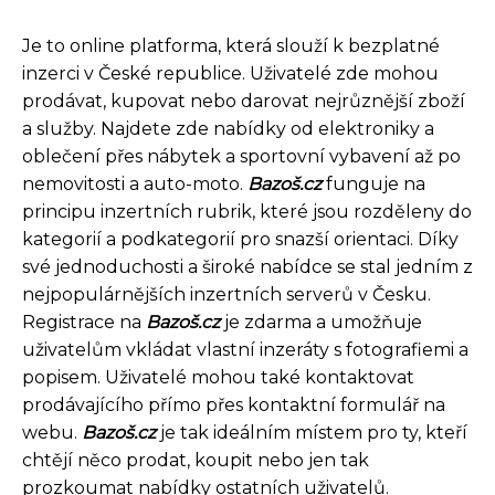
Je to online platforma, která slouží k bezplatné
inzerci v České republice. Uživatelé zde mohou
prodávat, kupovat nebo darovat nejrůznější zboží
a služby. Najdete zde nabídky od elektroniky a
oblečení přes nábytek a sportovní vybavení až po
nemovitosti a auto-moto.
Bazoš.cz
funguje na
principu inzertních rubrik, které jsou rozděleny do
kategorií a podkategorií pro snazší orientaci. Díky
své jednoduchosti a široké nabídce se stal jedním z
nejpopulárnějších inzertních serverů v Česku.
Registrace na
Bazoš.cz
je zdarma a umožňuje
uživatelům vkládat vlastní inzeráty s fotografiemi a
popisem. Uživatelé mohou také kontaktovat
prodávajícího přímo přes kontaktní formulář na
webu.
Bazoš.cz
je tak ideálním místem pro ty, kteří
chtějí něco prodat, koupit nebo jen tak
prozkoumat nabídky ostatních uživatelů.