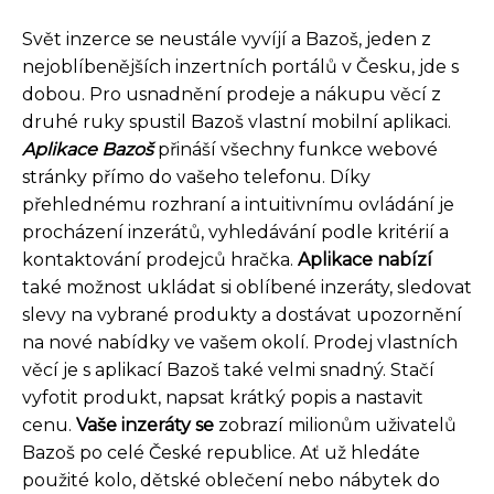
Svět inzerce se neustále vyvíjí a Bazoš, jeden z
nejoblíbenějších inzertních portálů v Česku, jde s
dobou. Pro usnadnění prodeje a nákupu věcí z
druhé ruky spustil Bazoš vlastní mobilní aplikaci.
Aplikace Bazoš
přináší všechny funkce webové
stránky přímo do vašeho telefonu. Díky
přehlednému rozhraní a intuitivnímu ovládání je
procházení inzerátů, vyhledávání podle kritérií a
kontaktování prodejců hračka.
Aplikace nabízí
také možnost ukládat si oblíbené inzeráty, sledovat
slevy na vybrané produkty a dostávat upozornění
na nové nabídky ve vašem okolí. Prodej vlastních
věcí je s aplikací Bazoš také velmi snadný. Stačí
vyfotit produkt, napsat krátký popis a nastavit
cenu.
Vaše inzeráty se
zobrazí milionům uživatelů
Bazoš po celé České republice. Ať už hledáte
použité kolo, dětské oblečení nebo nábytek do