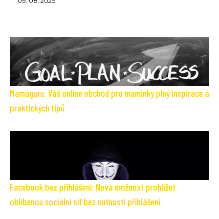
09. 08. 2025
Mamaguru: Váš online obchod pro maminky plný inspirace a
praktických tipů
Facebook bez přihlášení: Nová možnost prohlížet
oblíbenou sociální síť bez nutnosti přihlášení