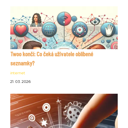
Twoo končí: Co čeká uživatele oblíbené
seznamky?
internet
21. 03. 2026