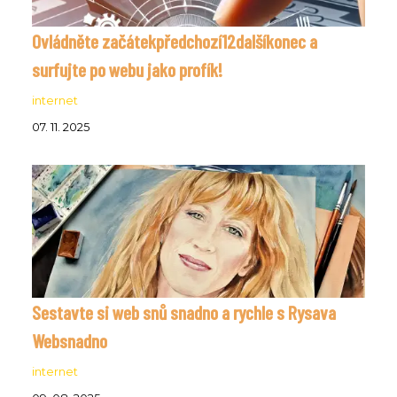
Ovládněte začátekpředchozí12dalšíkonec a
surfujte po webu jako profík!
internet
07. 11. 2025
Sestavte si web snů snadno a rychle s Rysava
Websnadno
internet