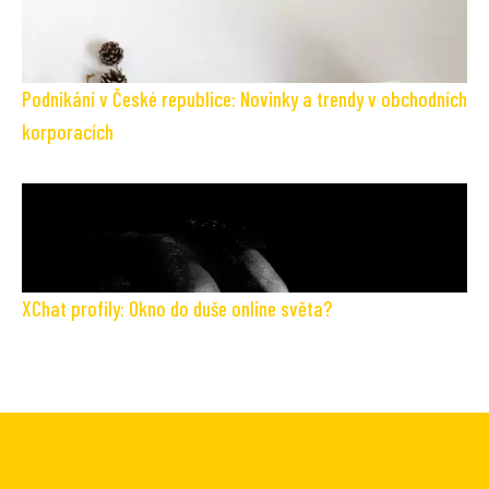
Podnikání v České republice: Novinky a trendy v obchodních
korporacích
XChat profily: Okno do duše online světa?