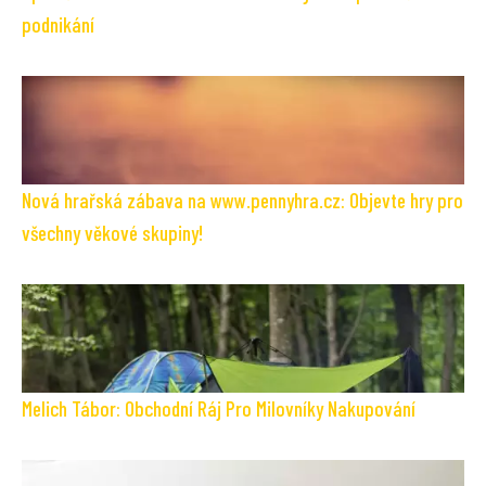
podnikání
Nová hrařská zábava na www.pennyhra.cz: Objevte hry pro
všechny věkové skupiny!
Melich Tábor: Obchodní Ráj Pro Milovníky Nakupování