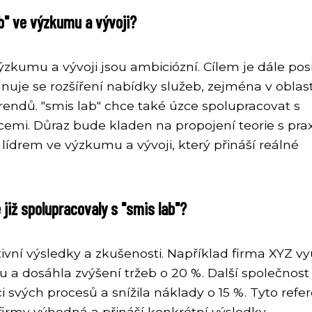
b" ve výzkumu a vývoji?
zkumu a vývoji jsou ambiciózní. Cílem je dále pos
nuje se rozšíření nabídky služeb, zejména v oblast
rendů. "smis lab" chce také úzce spolupracovat s
cemi. Důraz bude kladen na propojení teorie s prax
e lídrem ve výzkumu a vývoji, který přináší reálné
 již spolupracovaly s "smis lab"?
tivní výsledky a zkušenosti. Například firma XYZ vy
tu a dosáhla zvýšení tržeb o 20 %. Další společnos
i svých procesů a snížila náklady o 15 %. Tyto refe
o firmy výhodná a přináší konkrétní výsledky.