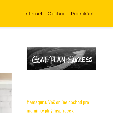
Internet
Obchod
Podnikání
Mamaguru: Váš online obchod pro
maminky plný inspirace a