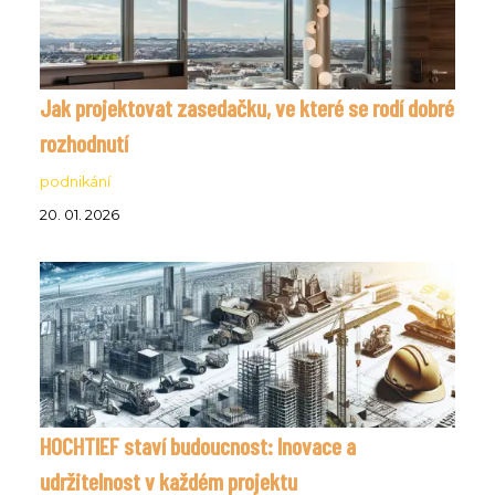
Jak projektovat zasedačku, ve které se rodí dobré
rozhodnutí
podnikání
20. 01. 2026
HOCHTIEF staví budoucnost: Inovace a
udržitelnost v každém projektu