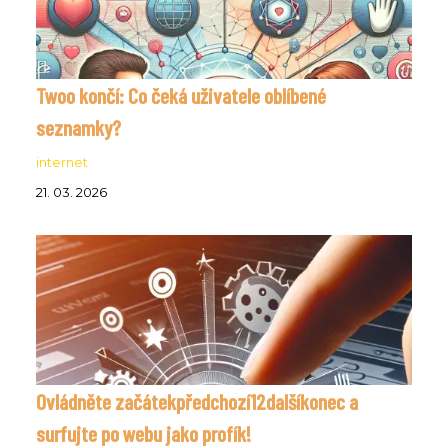
Twoo končí: Co čeká uživatele oblíbené
seznamky?
internet
21. 03. 2026
Ovládněte začátekpředchozí12dalšíkonec a
surfujte po webu jako profík!