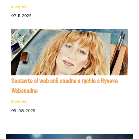
internet
07. 11. 2025
Sestavte si web snů snadno a rychle s Rysava
Websnadno
internet
09. 08. 2025