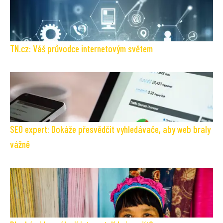
TN.cz: Váš průvodce internetovým světem
SEO expert: Dokáže přesvědčit vyhledávače, aby web braly
vážně