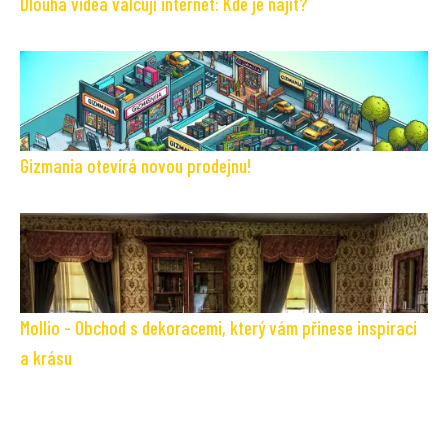
Dlouhá videa válcují internet: Kde je najít?
Gizmania otevírá novou prodejnu!
Mollio - Obchod s dekoracemi, který vám přinese inspiraci
a krásu