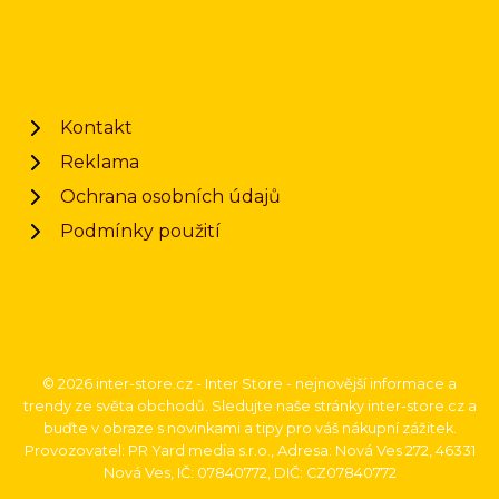
Kontakt
Reklama
Ochrana osobních údajů
Podmínky použití
© 2026 inter-store.cz - Inter Store - nejnovější informace a
trendy ze světa obchodů. Sledujte naše stránky inter-store.cz a
buďte v obraze s novinkami a tipy pro váš nákupní zážitek.
Provozovatel: PR Yard media s.r.o., Adresa: Nová Ves 272, 46331
Nová Ves, IČ: 07840772, DIČ: CZ07840772