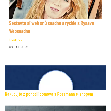
Sestavte si web snů snadno a rychle s Rysava
Websnadno
internet
09. 08. 2025
Nakupujte z pohodlí domova s Rossmann e-shopem