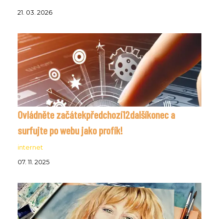
21. 03. 2026
Ovládněte začátekpředchozí12dalšíkonec a
surfujte po webu jako profík!
internet
07. 11. 2025