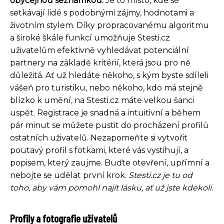
obyčejnou seznamkou.
Je to místo, kde se
setkávají lidé s podobnými zájmy, hodnotami a
životním stylem. Díky propracovanému algoritmu
a široké škále funkcí umožňuje Stesti.cz
uživatelům efektivně vyhledávat potenciální
partnery na základě kritérií, která jsou pro ně
důležitá. Ať už hledáte někoho, s kým byste sdíleli
vášeň pro turistiku, nebo někoho, kdo má stejně
blízko k umění, na Stesti.cz máte velkou šanci
uspět. Registrace je snadná a intuitivní a během
pár minut se můžete pustit do procházení profilů
ostatních uživatelů. Nezapomeňte si vytvořit
poutavý profil s fotkami, které vás vystihují, a
popisem, který zaujme. Buďte otevření, upřímní a
nebojte se udělat první krok.
Stesti.cz je tu od
toho, aby vám pomohl najít lásku, ať už jste kdekoli.
Profily a fotografie uživatelů