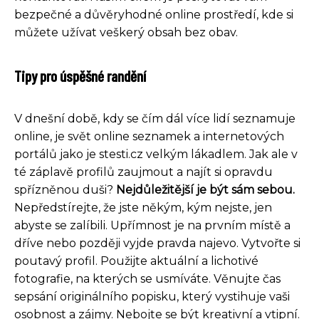
bezpečné a důvěryhodné online prostředí, kde si
můžete užívat veškerý obsah bez obav.
Tipy pro úspěšné randění
V dnešní době, kdy se čím dál více lidí seznamuje
online, je svět online seznamek a internetových
portálů jako je stesti.cz velkým lákadlem. Jak ale v
té záplavě profilů zaujmout a najít si opravdu
spřízněnou duši?
Nejdůležitější je být sám sebou.
Nepředstírejte, že jste někým, kým nejste, jen
abyste se zalíbili. Upřímnost je na prvním místě a
dříve nebo později vyjde pravda najevo. Vytvořte si
poutavý profil. Použijte aktuální a lichotivé
fotografie, na kterých se usmíváte. Věnujte čas
sepsání originálního popisku, který vystihuje vaši
osobnost a zájmy. Nebojte se být kreativní a vtipní.