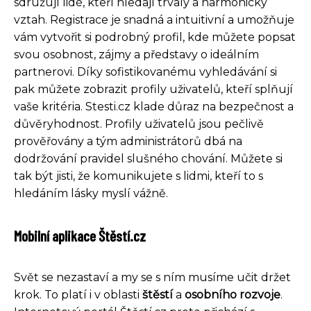
sdružují lidé, kteří hledají trvalý a harmonický
vztah. Registrace je snadná a intuitivní a umožňuje
vám vytvořit si podrobný profil, kde můžete popsat
svou osobnost, zájmy a představy o ideálním
partnerovi. Díky sofistikovanému vyhledávání si
pak můžete zobrazit profily uživatelů, kteří splňují
vaše kritéria. Stesti.cz klade důraz na bezpečnost a
důvěryhodnost. Profily uživatelů jsou pečlivě
prověřovány a tým administrátorů dbá na
dodržování pravidel slušného chování. Můžete si
tak být jisti, že komunikujete s lidmi, kteří to s
hledáním lásky myslí vážně.
Mobilní aplikace Štěstí.cz
Svět se nezastaví a my se s ním musíme učit držet
krok. To platí i v oblasti
štěstí
a
osobního rozvoje
.