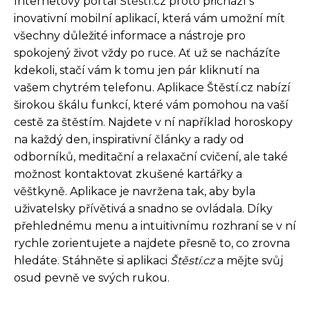
Internetový portál Štěstí.cz proto přichází s
inovativní mobilní aplikací, která vám umožní mít
všechny důležité informace a nástroje pro
spokojený život vždy po ruce. Ať už se nacházíte
kdekoli, stačí vám k tomu jen pár kliknutí na
vašem chytrém telefonu. Aplikace Štěstí.cz nabízí
širokou škálu funkcí, které vám pomohou na vaší
cestě za štěstím. Najdete v ní například horoskopy
na každý den, inspirativní články a rady od
odborníků, meditační a relaxační cvičení, ale také
možnost kontaktovat zkušené kartářky a
věštkyně. Aplikace je navržena tak, aby byla
uživatelsky přívětivá a snadno se ovládala. Díky
přehlednému menu a intuitivnímu rozhraní se v ní
rychle zorientujete a najdete přesně to, co zrovna
hledáte. Stáhněte si aplikaci
Štěstí.cz
a mějte svůj
osud pevně ve svých rukou.