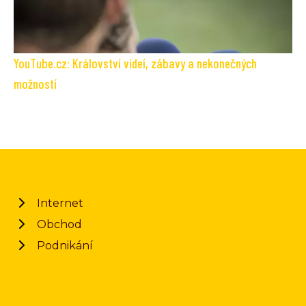
YouTube.cz: Království videí, zábavy a nekonečných
možností
Internet
Obchod
Podnikání