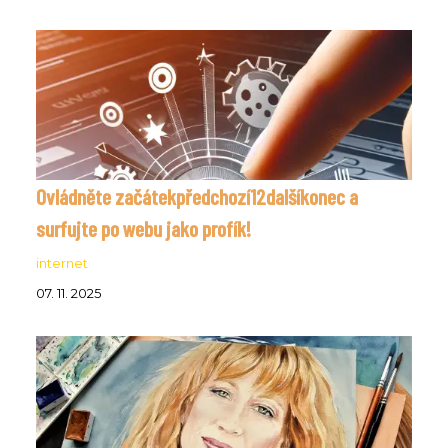
Ovládněte začátekpředchozí12dalšíkonec a
surfujte po webu jako profík!
internet
07. 11. 2025