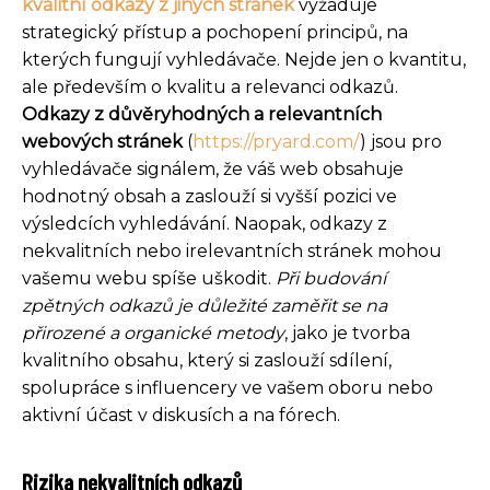
kvalitní odkazy z jiných stránek
vyžaduje
strategický přístup a pochopení principů, na
kterých fungují vyhledávače. Nejde jen o kvantitu,
ale především o kvalitu a relevanci odkazů.
Odkazy z důvěryhodných a relevantních
webových stránek
(
https://pryard.com/
)
jsou pro
vyhledávače signálem, že váš web obsahuje
hodnotný obsah a zaslouží si vyšší pozici ve
výsledcích vyhledávání. Naopak, odkazy z
nekvalitních nebo irelevantních stránek mohou
vašemu webu spíše uškodit.
Při budování
zpětných odkazů je důležité zaměřit se na
přirozené a organické metody
, jako je tvorba
kvalitního obsahu, který si zaslouží sdílení,
spolupráce s influencery ve vašem oboru nebo
aktivní účast v diskusích a na fórech.
Rizika nekvalitních odkazů