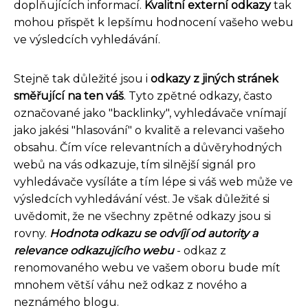
doplňujících informací.
Kvalitní externí odkazy
tak
mohou přispět k lepšímu hodnocení vašeho webu
ve výsledcích vyhledávání.
Stejně tak důležité jsou i
odkazy z jiných stránek
směřující na ten váš
. Tyto zpětné odkazy, často
označované jako "backlinky", vyhledávače vnímají
jako jakési "hlasování" o kvalitě a relevanci vašeho
obsahu. Čím více relevantních a důvěryhodných
webů na vás odkazuje, tím silnější signál pro
vyhledávače vysíláte a tím lépe si váš web může ve
výsledcích vyhledávání vést. Je však důležité si
uvědomit, že ne všechny zpětné odkazy jsou si
rovny.
Hodnota odkazu se odvíjí od autority a
relevance odkazujícího webu
- odkaz z
renomovaného webu ve vašem oboru bude mít
mnohem větší váhu než odkaz z nového a
neznámého blogu.