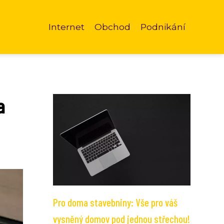
Internet
Obchod
Podnikání
a
Pro doma stavebniny: Vše pro váš
vysněný domov pod jednou střechou!