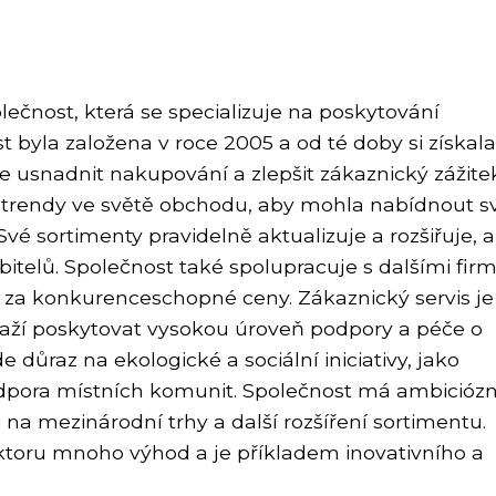
ečnost, která se specializuje na poskytování
t byla založena v roce 2005 a od té doby si získala
je usnadnit nakupování a zlepšit zákaznický zážite
 trendy ve světě obchodu, aby mohla nabídnout 
vé sortimenty pravidelně aktualizuje a rozšiřuje, 
telů. Společnost také spolupracuje s dalšími fir
 za konkurenceschopné ceny. Zákaznický servis je
naží poskytovat vysokou úroveň podpory a péče o
důraz na ekologické a sociální iniciativy, jako
odpora místních komunit. Společnost má ambiciózn
na mezinárodní trhy a další rozšíření sortimentu.
toru mnoho výhod a je příkladem inovativního a