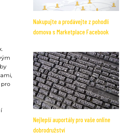
Nakupujte a prodávejte z pohodlí
domova s Marketplace Facebook
k.
svým
aby
mami,
 pro
í
Nejlepší auportály pro vaše online
dobrodružství