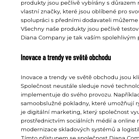
produkty jsou pečlivě vybírány s důrazem 
vlastní značky, které jsou oblíbené pro sv
spolupráci s předními dodavateli můžeme n
Všechny naše produkty jsou pečlivě testová
Diana Company je tak vaším spolehlivým 
Inovace a trendy ve světě obchodu
Inovace a trendy ve světě obchodu jsou k
Společnost neustále sleduje nové technolo
implementuje do svého provozu. Například
samoobslužné pokladny, které umožňují ry
je digitální marketing, který společnost v
prostřednictvím sociálních médií a online
modernizace skladových systémů a logisti
Tímto přístupem se společnost Diana Comp