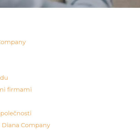
 Company
odu
ími firmami
 společnosti
ti Diana Company