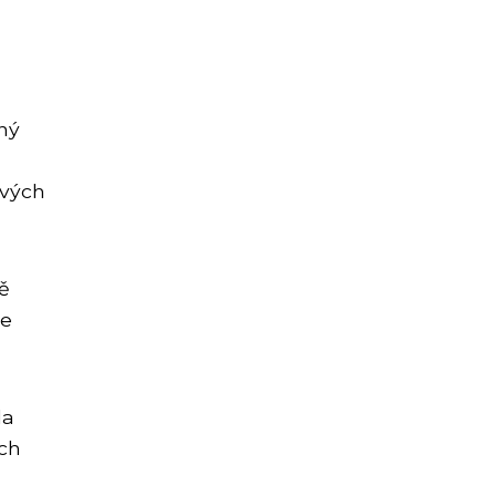
ný
svých
ě
se
la
ých