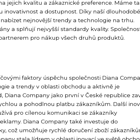
na jejich kvalitu a zákaznické preference. Máme t
ou inovativnost a dostupnost. Díky naší dlouhodob
abízet nejnovější trendy a technologie na trhu.
ny a splňují nejvyšší standardy kvality. Společnos
partnerem pro nákup všech druhů produktů.
líčovými faktory úspěchu společnosti Diana Compa
gie a trendy v oblasti obchodu a aktivně je
, Diana Company jako první v České republice za
chlou a pohodlnou platbu zákazníkům. Další inov
yužívá pro cílenou komunikaci se zákazníky
 reklamy. Diana Company také investuje do
ky, což umožňuje rychlé doručení zboží zákazníků
any stala lídrem v oblasti inovací ve světě obcho