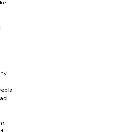
aké
é
t
ny.
vedla
ací
m.
du.