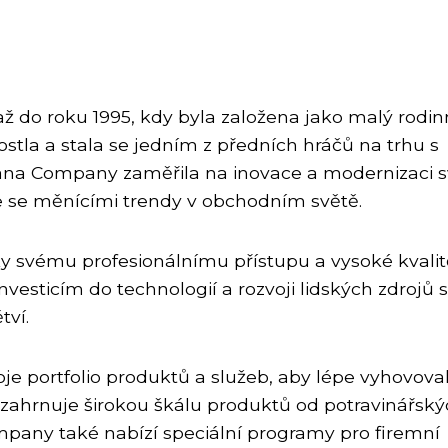
ž do roku 1995, kdy byla založena jako malý rodin
stla a stala se jedním z předních hráčů na trhu s
iana Company zaměřila na inovace a modernizaci 
le se měnícími trendy v obchodním světě.
ky svému profesionálnímu přístupu a vysoké kvalit
vesticím do technologií a rozvoji lidských zdrojů 
tví.
voje portfolio produktů a služeb, aby lépe vyhovova
zahrnuje širokou škálu produktů od potravinářsk
pany také nabízí speciální programy pro firemní