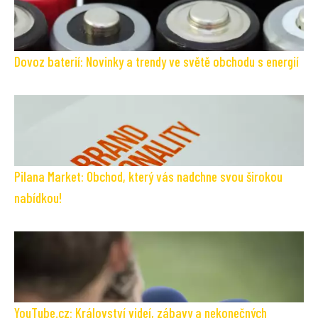
Dovoz baterií: Novinky a trendy ve světě obchodu s energií
Pilana Market: Obchod, který vás nadchne svou širokou
nabídkou!
YouTube.cz: Království videí, zábavy a nekonečných