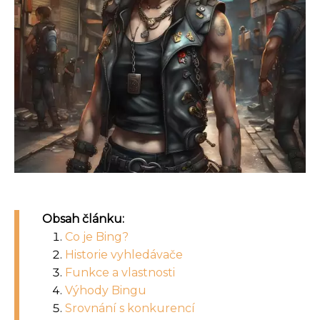
Obsah článku:
Co je Bing?
Historie vyhledávače
Funkce a vlastnosti
Výhody Bingu
Srovnání s konkurencí