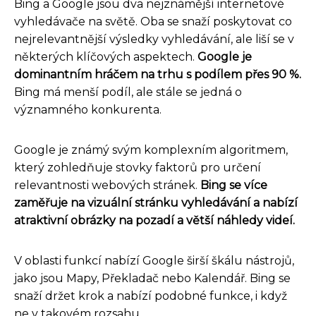
Bing a Google jsou dva nejznámější internetové
vyhledávače na světě. Oba se snaží poskytovat co
nejrelevantnější výsledky vyhledávání, ale liší se v
některých klíčových aspektech.
Google je
dominantním hráčem na trhu s podílem přes 90 %.
Bing má menší podíl, ale stále se jedná o
významného konkurenta.
Google je známý svým komplexním algoritmem,
který zohledňuje stovky faktorů pro určení
relevantnosti webových stránek.
Bing se více
zaměřuje na vizuální stránku vyhledávání a nabízí
atraktivní obrázky na pozadí a větší náhledy videí.
V oblasti funkcí nabízí Google širší škálu nástrojů,
jako jsou Mapy, Překladač nebo Kalendář. Bing se
snaží držet krok a nabízí podobné funkce, i když
ne v takovém rozsahu.