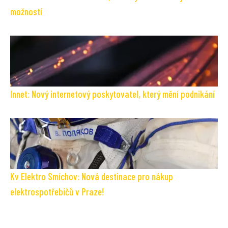
možností
Innet: Nový internetový poskytovatel, který mění podnikání
Kv Elektro Smíchov: Nová destinace pro nákup
elektrospotřebičů v Praze!