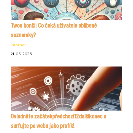
Twoo končí: Co čeká uživatele oblíbené
seznamky?
internet
21. 03. 2026
Ovládněte začátekpředchozí12dalšíkonec a
surfujte po webu jako profík!