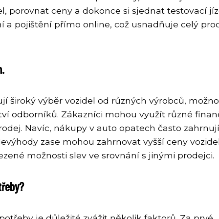
l, porovnat ceny a dokonce si sjednat testovací jíz
 a pojištění přímo online, což usnadňuje celý pro
h.
í široký výběr vozidel od různých výrobců, možno
ví odborníků. Zákazníci mohou využít různé finan
rodej. Navíc, nákupy v auto opatech často zahrnuj
 Nevýhody zase mohou zahrnovat vyšší ceny vozide
né možnosti slev ve srovnání s jinými prodejci.
třeby?
třeby je důležité zvážit několik faktorů. Za prvé,