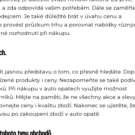
od a zda odpovídá vašim potřebám. Dále se zaměřt
odejcem. Je také důležité brát v úvahu cenu a
e provést průzkum trhu a porovnat nabídky různý
ané rozhodnutí při nákupu.
ch.
ít jasnou představu o tom, co přesně hledáte. Do
bízené produkty i ceny. Nezapomeňte se také podí
ků. Při nákupu v auto opatech využijte možnost
níků. Mějte na paměti, že ne všechny akce a slevy
nejte ceny i kvalitu zboží. Nakonec se ujistěte, ž
isu po zakoupení zboží v auto opatě.
 tohoto typu obchodů.