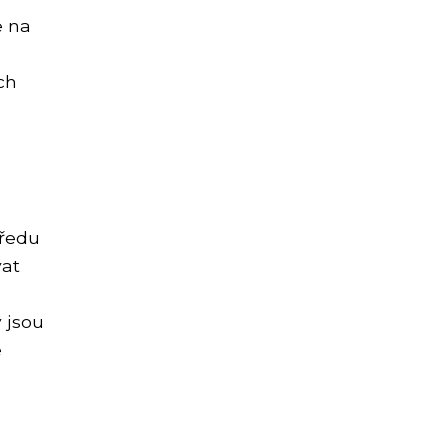
e na
ch
předu
vat
 jsou
e