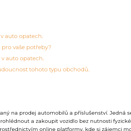
v auto opatech.
t pro vaše potřeby?
y v auto opatech.
budoucnost tohoto typu obchodů.
aný na prodej automobilů a příslušenství. Jedná s
rohlédnout a zakoupit vozidlo bez nutnosti fyzické
střednictvím online platformy, kde si zájemci 