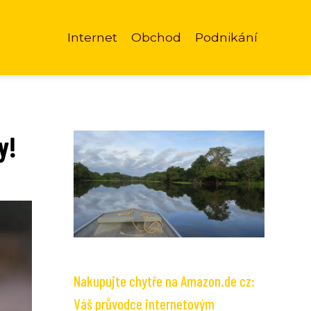
Internet
Obchod
Podnikání
y!
Nakupujte chytře na Amazon.de cz:
Váš průvodce internetovým