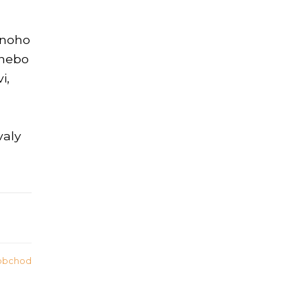
Mnoho
 nebo
i,
valy
obchod