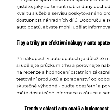
zjistěte, jaký sortiment nabízí daný obch
kvalitu služeb a servisu poskytovaného pr
dostupnost náhradních dílů. Doporučuje s
auto opatů, abyste mohli udělat informov
Tipy a triky pro efektivní nákupy v auto opate
Při nákupech v auto opatech je důležité m
si udělejte průzkum trhu a porovnejte na
na recenze a hodnocení ostatních zákazní
testování produktů a poradenství od odbor
skutečně výhodné - buďte obezřetní a porov
máte dostatečné informace o záruce a serv
Trendy v oblasti auto opatů a budoucnost