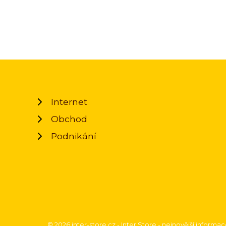
Internet
Obchod
Podnikání
© 2026 inter-store.cz - Inter Store - nejnovější informa