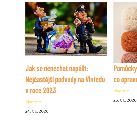
Jak se nenechat napálit:
Pomůcky a
Nejčastější podvody na Vintedu
co oprav
v roce 2023
obchod
23. 06. 2026
obchod
24. 06. 2026