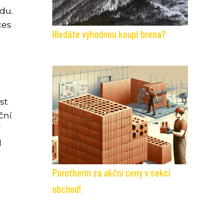
du.
ces
Hledáte výhodnou koupi brena?
st
ční
í
l
Porotherm za akční ceny v sekci
obchod!