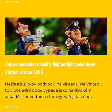
obchod
Jak se nenechat napálit: Nejčastější podvody na
Vintedu v roce 2023
Nejčastější typy podvodů na Vintedu Na Vintedu
to v poslední době vypadá jako na divokém
západě. Podvodníci si tam vytvářejí falešné...
obchod