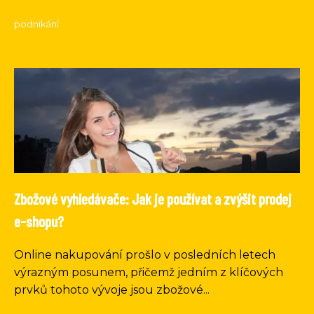
podnikání
Zbožové vyhledávače: Jak je používat a zvýšit prodej
e-shopu?
Online nakupování prošlo v posledních letech
výrazným posunem, přičemž jedním z klíčových
prvků tohoto vývoje jsou zbožové...