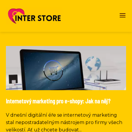
Internetový marketing pro e-shopy: Jak na něj?
V dnešní digitální éře se internetový marketing
stal nepostradatelným nástrojem pro firmy všech
velikostí. Ať už chcete budovat...