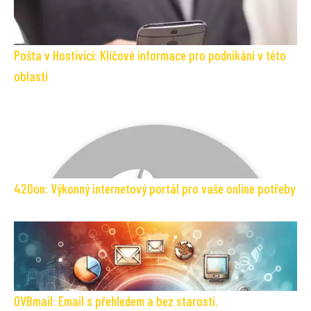
Pošta v Hostivici: Klíčové informace pro podnikání v této
oblasti
420on: Výkonný internetový portál pro vaše online potřeby
OVBmail: Email s přehledem a bez starostí.