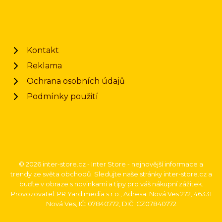
Kontakt
Reklama
Ochrana osobních údajů
Podmínky použití
© 2026 inter-store.cz - Inter Store - nejnovější informace a
trendy ze světa obchodů. Sledujte naše stránky inter-store.cz a
buďte v obraze s novinkami a tipy pro váš nákupní zážitek.
Provozovatel: PR Yard media s.r.o., Adresa: Nová Ves 272, 46331
Nová Ves, IČ: 07840772, DIČ: CZ07840772