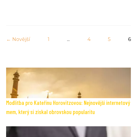
← Novější
1
...
4
5
6
Modlitba pro Kateřinu Horovitzovou: Nejnovější internetový
mem, který si získal obrovskou popularitu